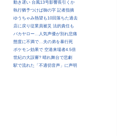
動き遅い 台風13号影響長引くか
執行猶予つけば御の字 記者指摘
ゆうちゃみ熱望も10回落ちた過去
店に戻り従業員被災 法的責任も
バカヤロー…人気声優が別れ悲痛
態度に不満で…夫の弟を暴行死
ポケモン効果で 空港来場者4.5倍
世紀の大誤審? 晴れ舞台で悲劇
駅で流れた「不適切音声」に声明