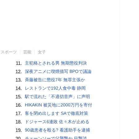
スポーツ
芸能
女子
11.
主犯格とされる男 無期懲役判決
12.
深夜アニメに喫煙描写 BPOで議論
13.
斉藤被告に懲役7年 無罪主張か
14.
レストランで192人食中毒 静岡
15.
駅で流れた「不適切音声」に声明
16.
HIKAKIN 被災地に2000万円を寄付
17.
客を閉め出します SAで徹底対策
18.
ドジャース6連敗 佐々木が止める
19.
90歳患者を殴る? 看護助手を逮捕
20.
チェーンソーで父襲撃か 目撃談