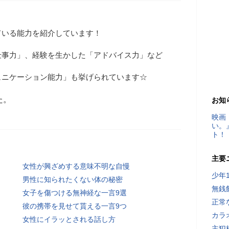
ている能力を紹介しています！
仕事力」、経験を生かした「アドバイス力」など
ュニケーション能力」も挙げられています☆
た。
お知
映画
い。
ト！
主要
女性が興ざめする意味不明な自慢
少年
男性に知られたくない体の秘密
無銭
女子を傷つける無神経な一言9選
正常
彼の携帯を見せて貰える一言9つ
カラ
女性にイラッとされる話し方
主犯