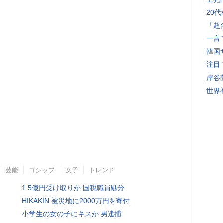
20
「超
一言
韓国
注目
岸谷
世界初
芸能
ゴシップ
女子
トレンド
1.5億円受け取りか 国税職員処分
HIKAKIN 被災地に2000万円を寄付
小学生の女の子にキスか 男逮捕