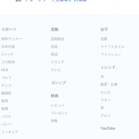
スポーツ
芸能
女子
海外サッカー
芸能総合
恋愛
日本代表
音楽
ライフスタイル
Jリーグ
韓流
ファッション
プロ野球
グラビア
トレンド
MLB
テレビ
本
ゴルフ
ゴシップ
教育・仕事
テニス
からだ
格闘技
映画
マネー
競馬
レビュー
車
相撲
プレゼント
グルメ
バスケ
特集
バレー
YouTube
フィギュア