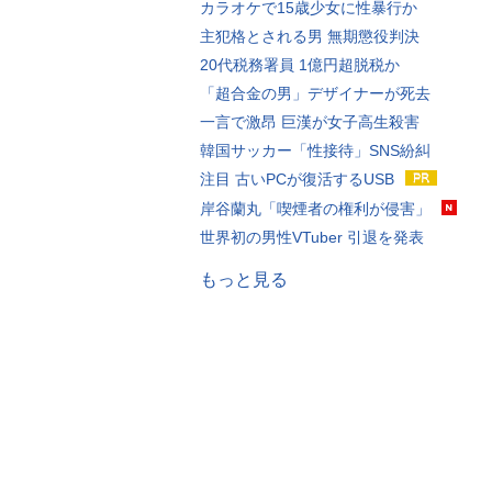
カラオケで15歳少女に性暴行か
主犯格とされる男 無期懲役判決
20代税務署員 1億円超脱税か
「超合金の男」デザイナーが死去
一言で激昂 巨漢が女子高生殺害
韓国サッカー「性接待」SNS紛糾
注目 古いPCが復活するUSB
岸谷蘭丸「喫煙者の権利が侵害」
世界初の男性VTuber 引退を発表
もっと見る