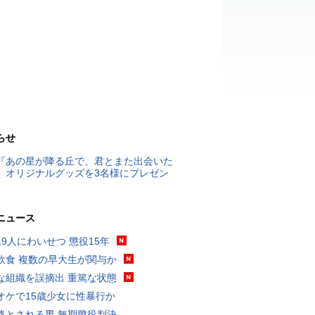
らせ
『あの星が降る丘で、君とまた出会いた
』オリジナルグッズを3名様にプレゼン
ニュース
19人にわいせつ 懲役15年
飲食 複数の早大生が関与か
な組織を誤摘出 重篤な状態
オケで15歳少女に性暴行か
格とされる男 無期懲役判決