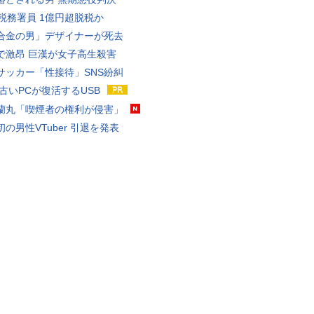
代税務署員 1億円超脱税か
合金の男」デザイナーが死去
で激昂 巨漢が女子高生殺害
サッカー「性接待」SNS紛糾
 古いPCが復活するUSB
蘭丸「喫煙者の権利が侵害」
の男性VTuber 引退を発表