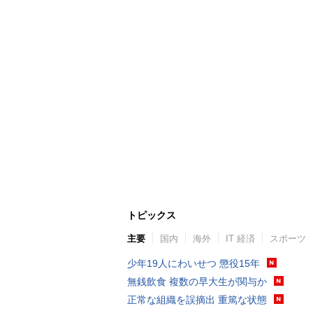
トピックス
主要
国内
海外
IT 経済
スポーツ
少年19人にわいせつ 懲役15年
無銭飲食 複数の早大生が関与か
正常な組織を誤摘出 重篤な状態