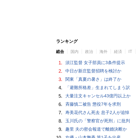
ランキング
総合
国内
政治
海外
経済
IT
1.
須江監督 女子部員に3条件提示
2.
中日が新庄監督招聘を検討か
3.
関東「真夏の暑さ」は終了か
4.
「避難所格差」生まれてしまう訳
5.
大量注文キャンセル43億円以上か
6.
斉藤慎二被告 懲役7年を求刑
7.
寿美花代さん死去 息子2人が追悼
8.
玉川氏の「警察官が死刑」に批判
9.
趣里 夫の密会報道で離婚決断か
10.
女優・山本舞香 第1子を出産