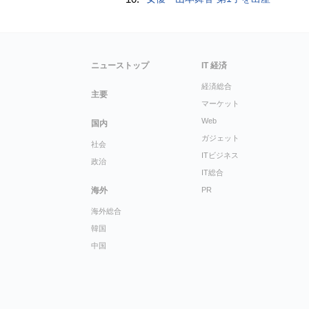
ニューストップ
IT 経済
経済総合
主要
マーケット
Web
国内
ガジェット
社会
ITビジネス
政治
IT総合
海外
PR
海外総合
韓国
中国