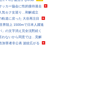
サッカー協会に性的接待過去
人気セク女巡り…和解成立
の軌道に戻った 大谷再注目
0世界陸上 1500mで日本人躍進
パ」の文字消え完全沈黙続く
言わないから同意では…見解
K性加害者非公表 波紋広がる