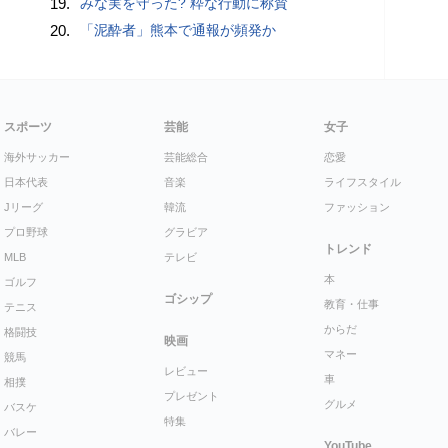
19.
みな実を守った? 粋な行動に称賛
20.
「泥酔者」熊本で通報が頻発か
スポーツ
芸能
女子
海外サッカー
芸能総合
恋愛
日本代表
音楽
ライフスタイル
Jリーグ
韓流
ファッション
プロ野球
グラビア
トレンド
MLB
テレビ
本
ゴルフ
ゴシップ
教育・仕事
テニス
からだ
格闘技
映画
マネー
競馬
レビュー
車
相撲
プレゼント
グルメ
バスケ
特集
バレー
YouTube