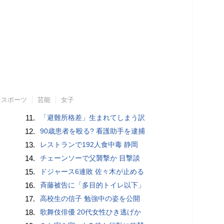
スポーツ
芸能
女子
11.
「避難所格差」生まれてしまう訳
12.
90歳患者を殴る? 看護助手を逮捕
13.
レストランで192人食中毒 静岡
14.
チェーンソーで父襲撃か 目撃談
15.
ドジャース6連敗 佐々木が止める
16.
斉藤被告に「多目的トイレ以下」
17.
高校生の信子 勉強中の姿を公開
18.
歌舞伎俳優 20代女性ひき逃げか