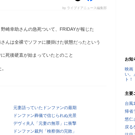
by ライブドアニュース編集部
野崎幸助さんの急死ついて、FRIDAYが報じた
崎さんは全裸でソファに腰掛けた状態だったという
でに死後硬直が始まっていたとのこと
お知
た。
映画
い。
ト！
主要
台風
元妻語っていたドンファンの最期
帰省
ドンファン葬儀で信じられぬ光景
悠仁
デヴィ夫人「元妻の無罪」に衝撃
戻る
ドンファン裁判「検察側の完敗」
注目