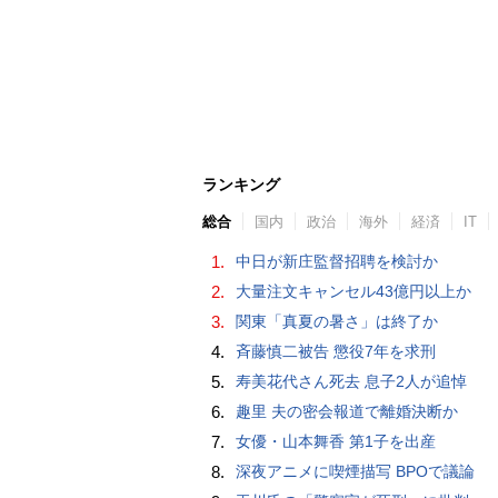
ランキング
総合
国内
政治
海外
経済
IT
1.
中日が新庄監督招聘を検討か
2.
大量注文キャンセル43億円以上か
3.
関東「真夏の暑さ」は終了か
4.
斉藤慎二被告 懲役7年を求刑
5.
寿美花代さん死去 息子2人が追悼
6.
趣里 夫の密会報道で離婚決断か
7.
女優・山本舞香 第1子を出産
8.
深夜アニメに喫煙描写 BPOで議論