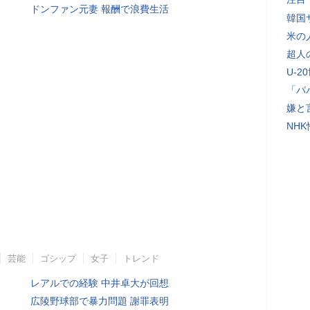
ドンファン元妻 報酬で浪費生活
韓国
米の
超人
U-2
「パ
嫌と
NH
芸能
ゴシップ
女子
トレンド
レアルでの経験 中井卓大が回想
広陵野球部で暴力問題 謝罪表明