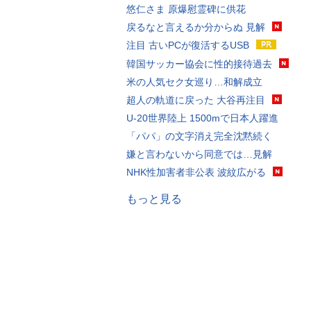
悠仁さま 原爆慰霊碑に供花
戻るなと言えるか分からぬ 見解
注目 古いPCが復活するUSB
韓国サッカー協会に性的接待過去
米の人気セク女巡り…和解成立
超人の軌道に戻った 大谷再注目
U-20世界陸上 1500mで日本人躍進
「パパ」の文字消え完全沈黙続く
嫌と言わないから同意では…見解
NHK性加害者非公表 波紋広がる
もっと見る