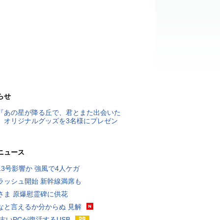
らせ
『あの星が降る丘で、君とまた出会いた
』オリジナルグッズを3名様にプレゼン
ニュース
13号影響か 強風で4人ケガ
ラッシュ開始 新幹線満席も
さま 原爆慰霊碑に供花
なと言えるか分からぬ 見解
 古いPCが復活するUSB