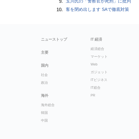
9.
玉川氏の「警察官が死刑」に批判
10.
客を閉め出します SAで徹底対策
ニューストップ
IT 経済
経済総合
主要
マーケット
Web
国内
ガジェット
社会
ITビジネス
政治
IT総合
海外
PR
海外総合
韓国
中国