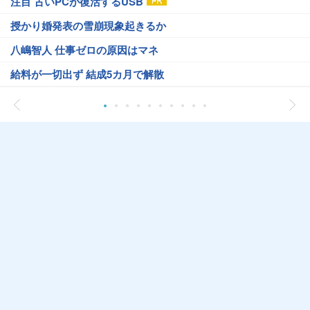
注目 古いPCが復活するUSB
授かり婚発表の雪崩現象起きるか
八嶋智人 仕事ゼロの原因はマネ
給料が一切出ず 結成5カ月で解散