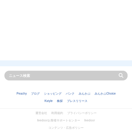
Peachy
ブログ
ショッピング
バンク
みんかぶ
みんかぶChoice
Kstyle
株探
プレスリリース
運営会社
利用規約
プライバシーポリシー
livedoorお客様サポートセンター
livedoor
コンテンツ・広告ポリシー