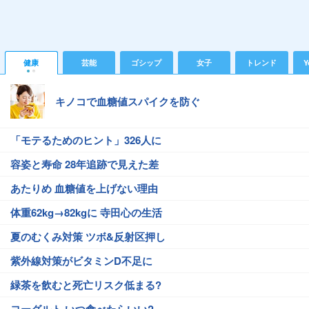
健康
芸能
ゴシップ
女子
トレンド
Y
キノコで血糖値スパイクを防ぐ
「モテるためのヒント」326人に
容姿と寿命 28年追跡で見えた差
あたりめ 血糖値を上げない理由
体重62kg→82kgに 寺田心の生活
夏のむくみ対策 ツボ&反射区押し
紫外線対策がビタミンD不足に
緑茶を飲むと死亡リスク低まる?