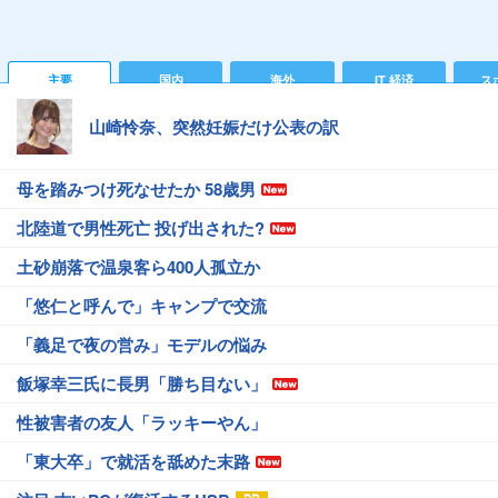
主要
国内
海外
IT 経済
ス
山崎怜奈、突然妊娠だけ公表の訳
母を踏みつけ死なせたか 58歳男
北陸道で男性死亡 投げ出された?
土砂崩落で温泉客ら400人孤立か
「悠仁と呼んで」キャンプで交流
「義足で夜の営み」モデルの悩み
飯塚幸三氏に長男「勝ち目ない」
性被害者の友人「ラッキーやん」
「東大卒」で就活を舐めた末路