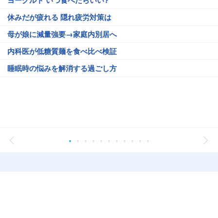
ヨーグルト いつ食べたらいい?
休みだが疲れる 隠れ疲労対策は
母が娘に減量強要→家庭内別居へ
内科医が低糖質麺を食べ比べ検証
睡眠時の悩みを解消する過ごし方