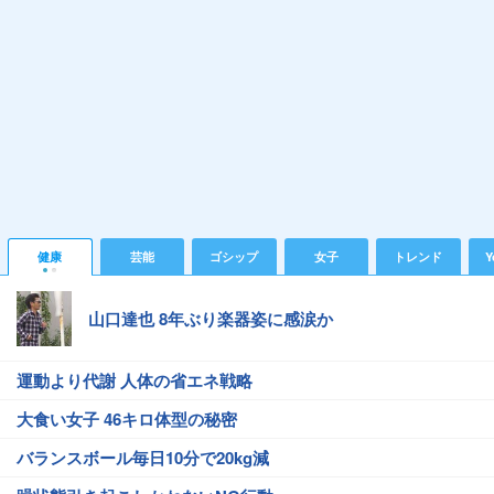
健康
芸能
ゴシップ
女子
トレンド
Y
山口達也 8年ぶり楽器姿に感涙か
運動より代謝 人体の省エネ戦略
大食い女子 46キロ体型の秘密
バランスボール毎日10分で20kg減