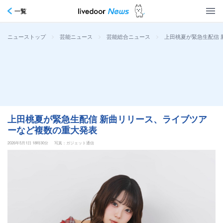
一覧
>
>
>
上田桃夏が緊急生配信
ニューストップ
芸能ニュース
芸能総合ニュース
上田桃夏が緊急生配信 新曲リリース、ライブツア
ーなど複数の重大発表
2026年5月1日 18時30分
写真：ガジェット通信