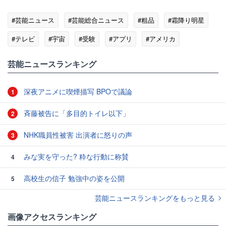
#芸能ニュース
#芸能総合ニュース
#粗品
#霜降り明星
#テレビ
#宇宙
#受験
#アプリ
#アメリカ
#道玄坂
#渋谷
芸能ニュースランキング
深夜アニメに喫煙描写 BPOで議論
1
斉藤被告に「多目的トイレ以下」
2
NHK職員性被害 出演者に怒りの声
3
みな実を守った? 粋な行動に称賛
4
高校生の信子 勉強中の姿を公開
5
芸能ニュースランキングをもっと見る
画像アクセスランキング