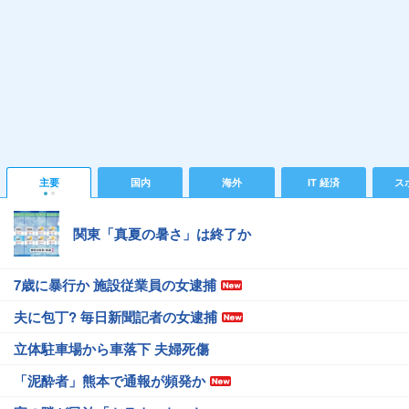
主要
国内
海外
IT 経済
ス
関東「真夏の暑さ」は終了か
7歳に暴行か 施設従業員の女逮捕
夫に包丁? 毎日新聞記者の女逮捕
立体駐車場から車落下 夫婦死傷
「泥酔者」熊本で通報が頻発か