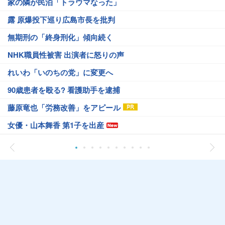
家の隣が民泊「トラウマなった」
露 原爆投下巡り広島市長を批判
無期刑の「終身刑化」傾向続く
NHK職員性被害 出演者に怒りの声
れいわ「いのちの党」に変更へ
90歳患者を殴る? 看護助手を逮捕
藤原竜也「労務改善」をアピール
女優・山本舞香 第1子を出産