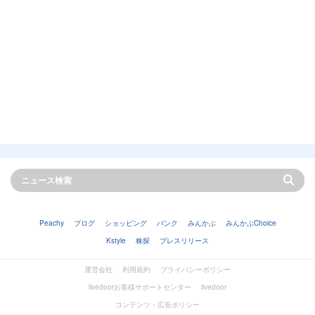
Peachy
ブログ
ショッピング
バンク
みんかぶ
みんかぶChoice
Kstyle
株探
プレスリリース
運営会社
利用規約
プライバシーポリシー
livedoorお客様サポートセンター
livedoor
コンテンツ・広告ポリシー