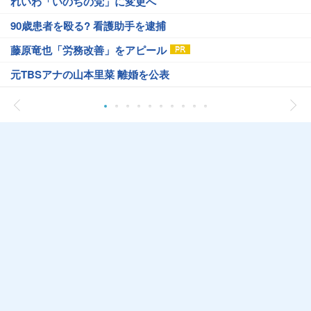
れいわ「いのちの党」に変更へ
90歳患者を殴る? 看護助手を逮捕
藤原竜也「労務改善」をアピール
元TBSアナの山本里菜 離婚を公表