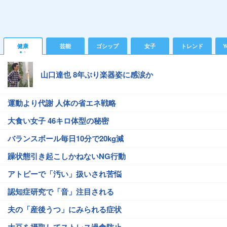
健康
芸能
ゴシップ
女子
トレンド
Y
山口達也 8年ぶり楽器姿に感涙か
運動より代謝 人体の省エネ戦略
大食い女子 46キロ体型の秘密
バランスボール毎日10分で20kg減
躁状態引き起こしかねないNG行動
アトピーで「汚い」扱いされ苦悩
認知症研究で「音」注目される
夫の「産後うつ」にみられる症状