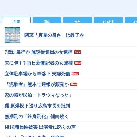
主要
国内
海外
IT 経済
ス
関東「真夏の暑さ」は終了か
7歳に暴行か 施設従業員の女逮捕
夫に包丁? 毎日新聞記者の女逮捕
立体駐車場から車落下 夫婦死傷
「泥酔者」熊本で通報が頻発か
家の隣が民泊「トラウマなった」
露 原爆投下巡り広島市長を批判
無期刑の「終身刑化」傾向続く
NHK職員性被害 出演者に怒りの声