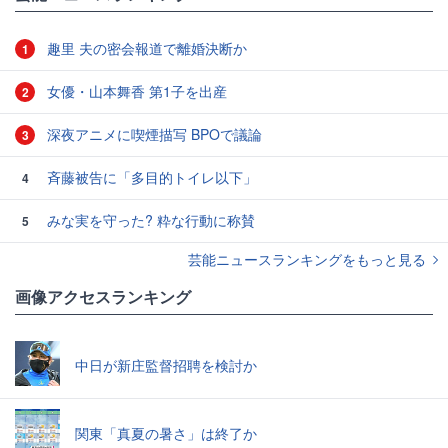
趣里 夫の密会報道で離婚決断か
1
女優・山本舞香 第1子を出産
2
深夜アニメに喫煙描写 BPOで議論
3
斉藤被告に「多目的トイレ以下」
4
みな実を守った? 粋な行動に称賛
5
芸能ニュースランキングをもっと見る
画像アクセスランキング
中日が新庄監督招聘を検討か
関東「真夏の暑さ」は終了か