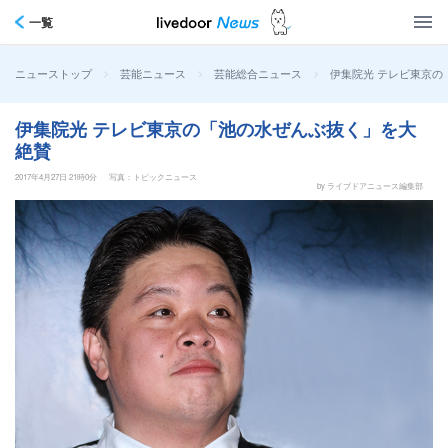
一覧
>
>
>
伊集院光 テレビ東京の
ニューストップ
芸能ニュース
芸能総合ニュース
伊集院光 テレビ東京の「池の水ぜんぶ抜く」を大
絶賛
2017年4月27日 21時0分
写真：トピックニュース
by ライブドアニュース編集部