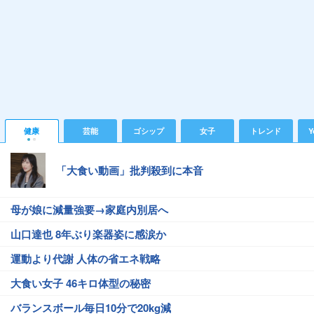
健康
芸能
ゴシップ
女子
トレンド
Y
「大食い動画」批判殺到に本音
母が娘に減量強要→家庭内別居へ
山口達也 8年ぶり楽器姿に感涙か
運動より代謝 人体の省エネ戦略
大食い女子 46キロ体型の秘密
バランスボール毎日10分で20kg減