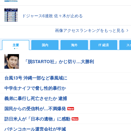
ドジャース6連敗 佐々木が止める
画像アクセスランキングをもっと見る
主要
国内
海外
IT 経済
ス
「脱STARTO社」かじ切り…大勝利
台風13号 沖縄一部など暴風域に
中学生ナイフで脅し性的暴行か
義弟に暴行し死亡させたか 逮捕
国民からの受信料が…不満爆発
訪日米人が「日本の遺物」に感動
パチンコホール運営会社が半減