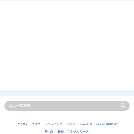
Peachy
ブログ
ショッピング
バンク
みんかぶ
みんかぶChoice
Kstyle
株探
プレスリリース