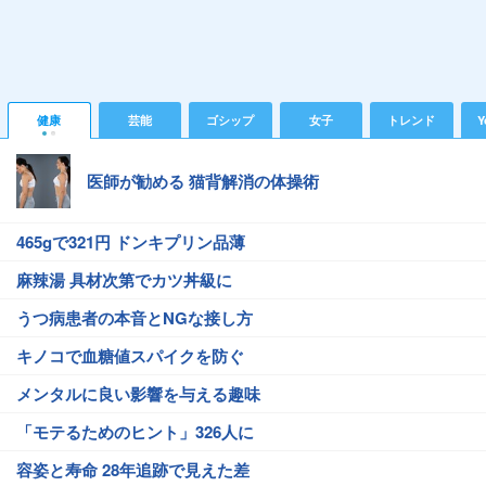
健康
芸能
ゴシップ
女子
トレンド
Y
医師が勧める 猫背解消の体操術
465gで321円 ドンキプリン品薄
麻辣湯 具材次第でカツ丼級に
うつ病患者の本音とNGな接し方
キノコで血糖値スパイクを防ぐ
メンタルに良い影響を与える趣味
「モテるためのヒント」326人に
容姿と寿命 28年追跡で見えた差