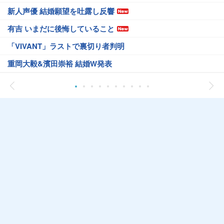
新人声優 結婚願望を吐露し反響
有吉 いまだに後悔していること
「VIVANT」ラストで裏切り者判明
重岡大毅&濱田崇裕 結婚W発表