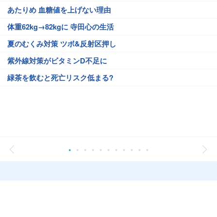
あたりめ 血糖値を上げない理由
体重62kg→82kgに 寺田心の生活
夏のむくみ対策 ツボ&反射区押し
紫外線対策がビタミンD不足に
緑茶を飲むと死亡リスク低まる?