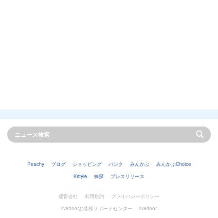
Peachy
ブログ
ショッピング
バンク
みんかぶ
みんかぶChoice
Kstyle
株探
プレスリリース
運営会社
利用規約
プライバシーポリシー
livedoorお客様サポートセンター
livedoor