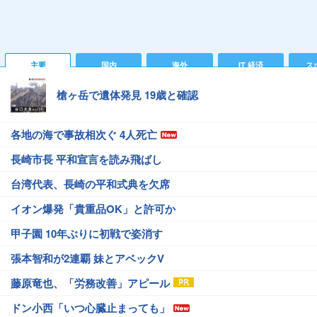
主要
国内
海外
IT 経済
ス
槍ヶ岳で遺体発見 19歳と確認
各地の海で事故相次ぐ 4人死亡
長崎市長 平和宣言を読み飛ばし
台湾代表、長崎の平和式典を欠席
イオン爆発「貴重品OK」と許可か
甲子園 10年ぶりに初戦で姿消す
張本智和が2連覇 妹とアベックV
藤原竜也、「労務改善」アピール
ドン小西「いつ心臓止まっても」