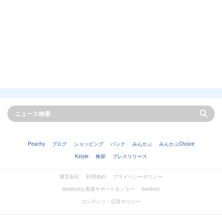
Peachy
ブログ
ショッピング
バンク
みんかぶ
みんかぶChoice
Kstyle
株探
プレスリリース
運営会社
利用規約
プライバシーポリシー
livedoorお客様サポートセンター
livedoor
コンテンツ・広告ポリシー