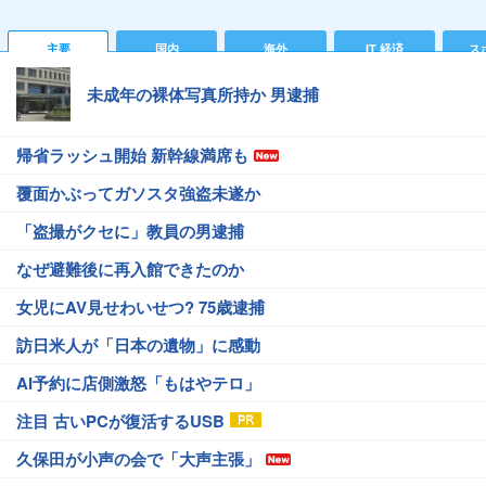
主要
国内
海外
IT 経済
ス
未成年の裸体写真所持か 男逮捕
帰省ラッシュ開始 新幹線満席も
覆面かぶってガソスタ強盗未遂か
「盗撮がクセに」教員の男逮捕
なぜ避難後に再入館できたのか
女児にAV見せわいせつ? 75歳逮捕
訪日米人が「日本の遺物」に感動
AI予約に店側激怒「もはやテロ」
注目 古いPCが復活するUSB
久保田が小声の会で「大声主張」