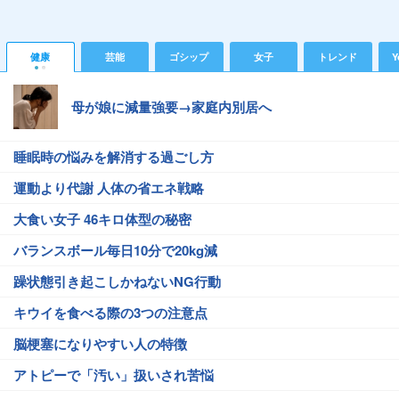
健康
芸能
ゴシップ
女子
トレンド
Y
母が娘に減量強要→家庭内別居へ
睡眠時の悩みを解消する過ごし方
運動より代謝 人体の省エネ戦略
大食い女子 46キロ体型の秘密
バランスボール毎日10分で20kg減
躁状態引き起こしかねないNG行動
キウイを食べる際の3つの注意点
脳梗塞になりやすい人の特徴
アトピーで「汚い」扱いされ苦悩