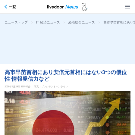
一覧
>
>
>
高市早苗首相にあり
ニューストップ
IT 経済ニュース
経済総合ニュース
高市早苗首相にあり安倍元首相にはない3つの優位
性 情報発信力など
2026年4月29日 16時15分
写真：プレジデントオンライン