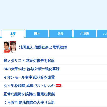
主要
国内
海外
IT 経済
ス
池田直人 佐藤佳奈と電撃結婚
銀メダリスト 本多灯被告を起訴
SNS大手5社に詐欺対策の強化要請
イオンモール熊本 献花台を設置
タイ学校銃撃 成績でストレスか
正常な組織を誤摘出 重篤な状態
くら寿司 閉店間際の大盛り話題