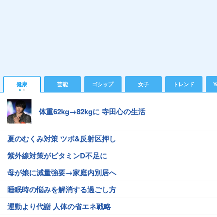
健康
芸能
ゴシップ
女子
トレンド
Y
体重62kg→82kgに 寺田心の生活
夏のむくみ対策 ツボ&反射区押し
紫外線対策がビタミンD不足に
母が娘に減量強要→家庭内別居へ
睡眠時の悩みを解消する過ごし方
運動より代謝 人体の省エネ戦略