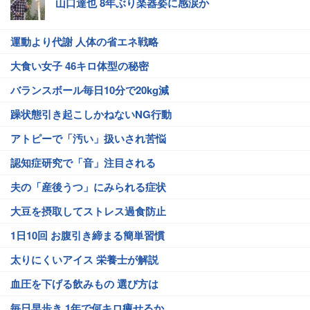
山口達也 8年ぶり楽器姿に感涙か
運動より代謝 人体の省エネ戦略
大食い女子 46キロ体型の秘密
バランスボール毎日10分で20kg減
躁状態引き起こしかねないNG行動
アトピーで「汚い」扱いされ苦悩
認知症研究で「音」注目される
夫の「産後うつ」にみられる症状
大豆を摂取してストレス過食防止
1日10回 お腹引き締まる簡単習慣
太りにくいアイス 栄養士が解説
血圧を下げる飲みもの 選び方は
毎日早歩き 1年で何キロ痩せるか