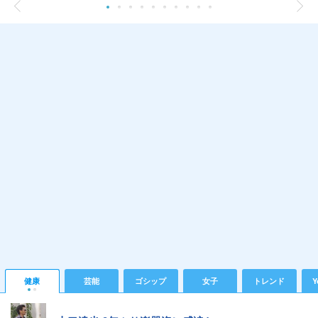
健康
芸能
ゴシップ
女子
トレンド
Y