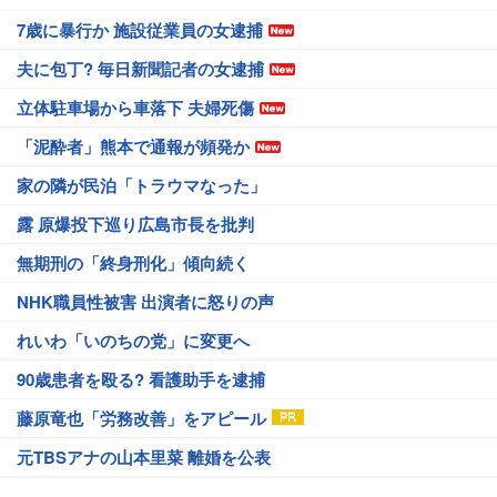
7歳に暴行か 施設従業員の女逮捕
夫に包丁? 毎日新聞記者の女逮捕
立体駐車場から車落下 夫婦死傷
「泥酔者」熊本で通報が頻発か
家の隣が民泊「トラウマなった」
露 原爆投下巡り広島市長を批判
無期刑の「終身刑化」傾向続く
NHK職員性被害 出演者に怒りの声
れいわ「いのちの党」に変更へ
90歳患者を殴る? 看護助手を逮捕
藤原竜也「労務改善」をアピール
元TBSアナの山本里菜 離婚を公表