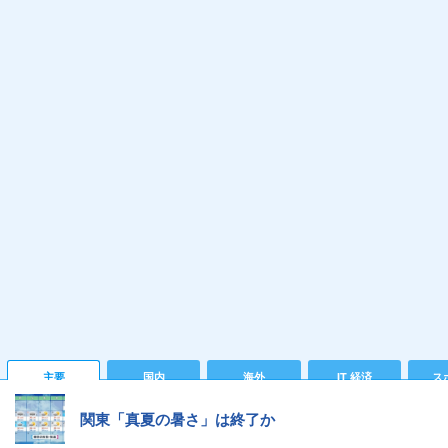
主要
国内
海外
IT 経済
ス
関東「真夏の暑さ」は終了か