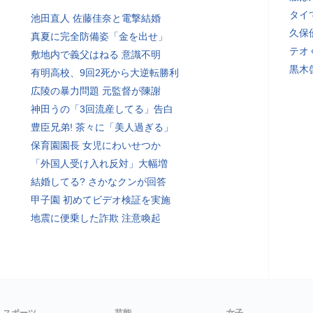
タイ
池田直人 佐藤佳奈と電撃結婚
久保
真夏に完全防備姿「金を出せ」
テオ
敷地内で義父はねる 意識不明
黒木
有明高校、9回2死から大逆転勝利
広陵の暴力問題 元監督が陳謝
神田うの「3回流産してる」告白
豊臣兄弟! 茶々に「美人過ぎる」
保育園園長 女児にわいせつか
「外国人受け入れ反対」大幅増
結婚してる? さかなクンが回答
甲子園 初めてビデオ検証を実施
地震に便乗した詐欺 注意喚起