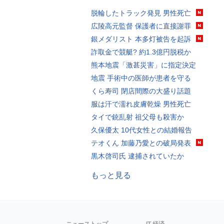
脱輪したトラック発見 男性死亡
広陵高元監督 保護者に直接謝罪
銀メダリスト 本多灯被告を起訴
詐取金で競艇? 約1.3億円脱税か
熊本地震「激甚災害」に指定決定
地震 手術中の医師が患者を守る
くら寿司 閉店間際の大盛り話題
服は汗で濡れ皮膚乾燥 男性死亡
タイで銃乱射 祖父母も殺害か
久保優太 10代女性との結婚報告
テオくん 加藤乃愛との破局発表
黒木啓司氏 逮捕されていたか
もっと見る