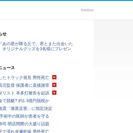
livedoor
らせ
『あの星が降る丘で、君とまた出会いた
』オリジナルグッズを3名様にプレゼン
ニュース
したトラック発見 男性死亡
高元監督 保護者に直接謝罪
ダリスト 本多灯被告を起訴
金で競艇? 約1.3億円脱税か
地震「激甚災害」に指定決定
 手術中の医師が患者を守る
寿司 閉店間際の大盛り話題
汗で濡れ皮膚乾燥 男性死亡