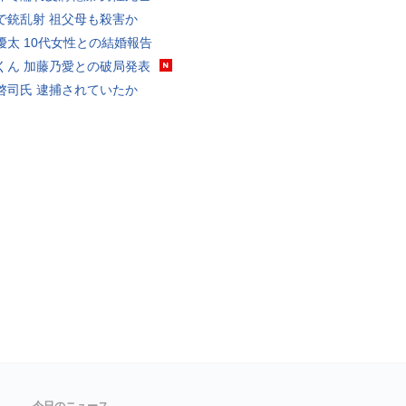
で銃乱射 祖父母も殺害か
優太 10代女性との結婚報告
くん 加藤乃愛との破局発表
啓司氏 逮捕されていたか