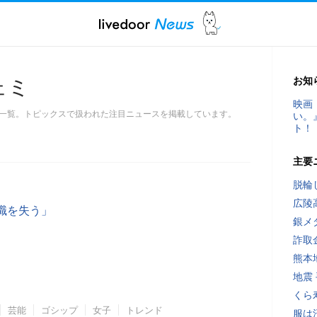
お知
ェミ
映画
一覧。トピックスで扱われた注目ニュースを掲載しています。
い。
ト！
主要
脱輪
広陵
職を失う」
銀メ
詐取
熊本
地震
くら
芸能
ゴシップ
女子
トレンド
服は