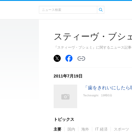
スティーヴ・ブシ
『スティーヴ・ブシェミ』に関するニュース記事
2011年7月19日
「歯をきれいにしたら
Techinsight
19時0分
トピックス
主要
国内
海外
IT 経済
スポーツ