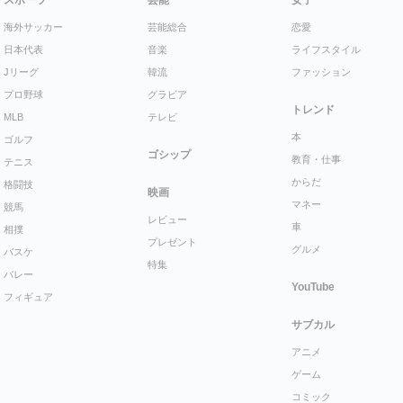
スポーツ
芸能
女子
海外サッカー
芸能総合
恋愛
日本代表
音楽
ライフスタイル
Jリーグ
韓流
ファッション
プロ野球
グラビア
トレンド
MLB
テレビ
本
ゴルフ
ゴシップ
教育・仕事
テニス
からだ
格闘技
映画
マネー
競馬
レビュー
車
相撲
プレゼント
グルメ
バスケ
特集
バレー
YouTube
フィギュア
サブカル
アニメ
ゲーム
コミック