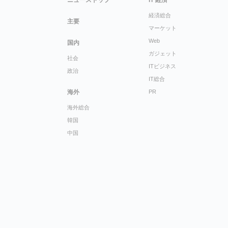
ニューストップ
IT 経済
経済総合
主要
マーケット
Web
国内
ガジェット
社会
ITビジネス
政治
IT総合
海外
PR
海外総合
韓国
中国