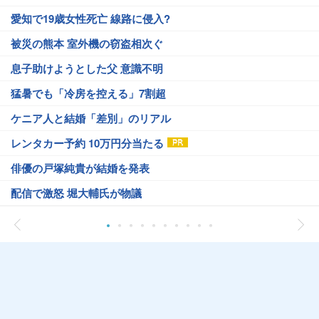
愛知で19歳女性死亡 線路に侵入?
被災の熊本 室外機の窃盗相次ぐ
息子助けようとした父 意識不明
猛暑でも「冷房を控える」7割超
ケニア人と結婚「差別」のリアル
レンタカー予約 10万円分当たる
俳優の戸塚純貴が結婚を発表
配信で激怒 堀大輔氏が物議