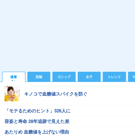
健康
芸能
ゴシップ
女子
トレンド
Y
キノコで血糖値スパイクを防ぐ
「モテるためのヒント」326人に
容姿と寿命 28年追跡で見えた差
あたりめ 血糖値を上げない理由