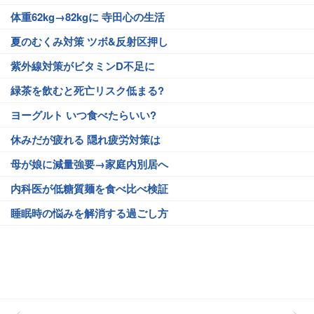
体重62kg→82kgに 寺田心の生活
夏のむくみ対策 ツボ&反射区押し
紫外線対策がビタミンD不足に
緑茶を飲むと死亡リスク低まる?
ヨーグルト いつ食べたらいい?
休みだが疲れる 隠れ疲労対策は
母が娘に減量強要→家庭内別居へ
内科医が低糖質麺を食べ比べ検証
睡眠時の悩みを解消する過ごし方