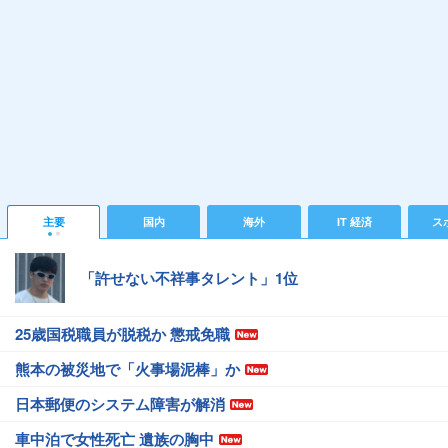
主要
国内
海外
IT 経済
ス
「許せない不祥事タレント」1位
25歳国税職員が脱税か 懲戒免職
熊本の被災地で「火事場泥棒」か
日本郵便のシステム障害が解消
車中泊で女性死亡 遺族の胸中