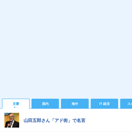
主要
国内
海外
IT 経済
ス
山田五郎さん「アド街」で名言