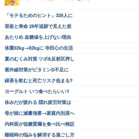
「モテるためのヒント」326人に
容姿と寿命 28年追跡で見えた差
あたりめ 血糖値を上げない理由
体重62kg→82kgに 寺田心の生活
夏のむくみ対策 ツボ&反射区押し
紫外線対策がビタミンD不足に
緑茶を飲むと死亡リスク低まる?
ヨーグルト いつ食べたらいい?
休みだが疲れる 隠れ疲労対策は
母が娘に減量強要→家庭内別居へ
内科医が低糖質麺を食べ比べ検証
睡眠時の悩みを解消する過ごし方