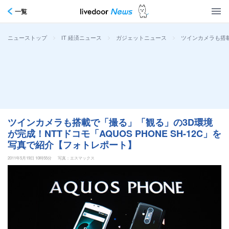
一覧
>
>
>
ツインカメラも搭載
ニューストップ
IT 経済ニュース
ガジェットニュース
ツインカメラも搭載で「撮る」「観る」の3D環境
が完成！NTTドコモ「AQUOS PHONE SH-12C」を
写真で紹介【フォトレポート】
2011年5月19日 10時55分
写真：エスマックス