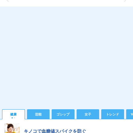
健康
芸能
ゴシップ
女子
トレンド
Y
キノコで血糖値スパイクを防ぐ