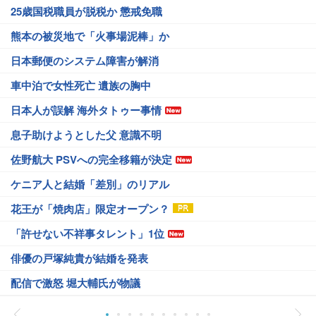
25歳国税職員が脱税か 懲戒免職
熊本の被災地で「火事場泥棒」か
日本郵便のシステム障害が解消
車中泊で女性死亡 遺族の胸中
日本人が誤解 海外タトゥー事情
息子助けようとした父 意識不明
佐野航大 PSVへの完全移籍が決定
ケニア人と結婚「差別」のリアル
花王が「焼肉店」限定オープン？
「許せない不祥事タレント」1位
俳優の戸塚純貴が結婚を発表
配信で激怒 堀大輔氏が物議