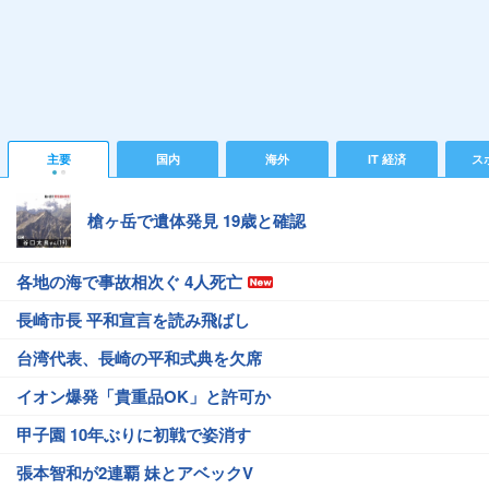
主要
国内
海外
IT 経済
ス
槍ヶ岳で遺体発見 19歳と確認
各地の海で事故相次ぐ 4人死亡
長崎市長 平和宣言を読み飛ばし
台湾代表、長崎の平和式典を欠席
イオン爆発「貴重品OK」と許可か
甲子園 10年ぶりに初戦で姿消す
張本智和が2連覇 妹とアベックV