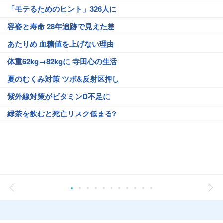
「モテるためのヒント」326人に
容姿と寿命 28年追跡で見えた差
あたりめ 血糖値を上げない理由
体重62kg→82kgに 寺田心の生活
夏のむくみ対策 ツボ&反射区押し
紫外線対策がビタミンD不足に
緑茶を飲むと死亡リスク低まる?