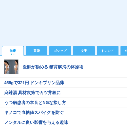
健康
芸能
ゴシップ
女子
トレンド
Y
医師が勧める 猫背解消の体操術
465gで321円 ドンキプリン品薄
麻辣湯 具材次第でカツ丼級に
うつ病患者の本音とNGな接し方
キノコで血糖値スパイクを防ぐ
メンタルに良い影響を与える趣味