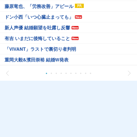
藤原竜也、「労務改善」アピール
ドン小西「いつ心臓止まっても」
新人声優 結婚願望を吐露し反響
有吉 いまだに後悔していること
「VIVANT」ラストで裏切り者判明
重岡大毅&濱田崇裕 結婚W発表