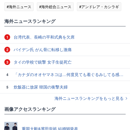
#海外ニュース
#海外総合ニュース
#アンドレア・カシラギ
海外ニュースランキング
台湾代表、長崎の平和式典を欠席
1
バイデン氏 がん骨に転移し激痛
2
タイの学校で銃撃 女子生徒死亡
3
「カナダのオオヤマネコは…何度見ても着ぐるみしてる感じがぬぐえない」中に人間が入ってそうな写真いろいろ
4
炊飯器に放尿 韓国の衝撃夫婦
5
海外ニュースランキングをもっと見る
画像アクセスランキング
重岡大毅&濱田崇裕 結婚W発表