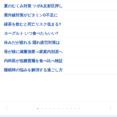
夏のむくみ対策 ツボ&反射区押し
紫外線対策がビタミンD不足に
緑茶を飲むと死亡リスク低まる?
ヨーグルト いつ食べたらいい?
休みだが疲れる 隠れ疲労対策は
母が娘に減量強要→家庭内別居へ
内科医が低糖質麺を食べ比べ検証
睡眠時の悩みを解消する過ごし方