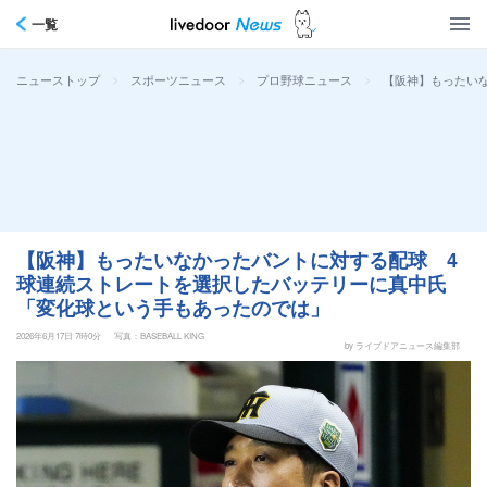
一覧
>
>
>
【阪神】もったい
ニューストップ
スポーツニュース
プロ野球ニュース
【阪神】もったいなかったバントに対する配球 4
球連続ストレートを選択したバッテリーに真中氏
「変化球という手もあったのでは」
2026年6月17日 7時0分
写真：BASEBALL KING
by ライブドアニュース編集部