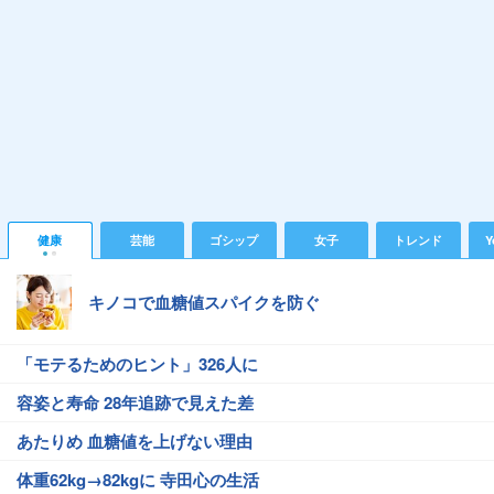
健康
芸能
ゴシップ
女子
トレンド
Y
キノコで血糖値スパイクを防ぐ
「モテるためのヒント」326人に
容姿と寿命 28年追跡で見えた差
あたりめ 血糖値を上げない理由
体重62kg→82kgに 寺田心の生活