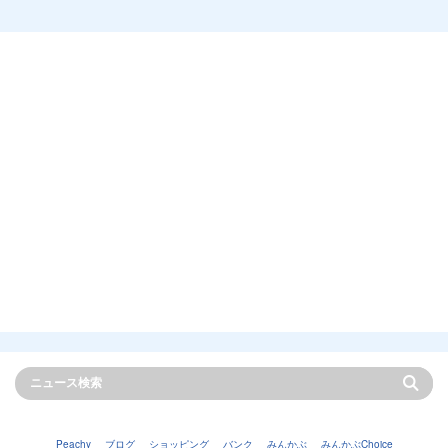
Peachy
ブログ
ショッピング
バンク
みんかぶ
みんかぶChoice