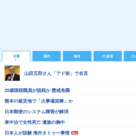
主要
国内
海外
IT 経済
ス
山田五郎さん「アド街」で名言
25歳国税職員が脱税か 懲戒免職
熊本の被災地で「火事場泥棒」か
日本郵便のシステム障害が解消
車中泊で女性死亡 遺族の胸中
日本人が誤解 海外タトゥー事情