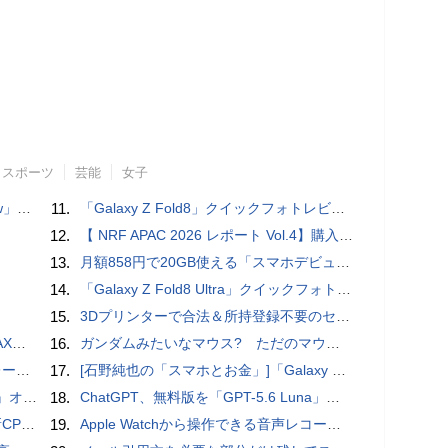
スポーツ
芸能
女子
言われる？
11.
「Galaxy Z Fold8」クイックフォトレビュー
12.
【 NRF APAC 2026 レポート Vol.4】購入の瞬間に眠る価値 Transaction Momentとリテールの次の成長戦略
13.
月額858円で20GB使える「スマホデビュープラン U15」ドコモが提供、ahamoも割引になる親子割も
14.
「Galaxy Z Fold8 Ultra」クイックフォトレビュー
15.
3Dプリンターで合法＆所持登録不要のセミオートマチック銃を自作、発砲試験にも成功した猛者が登場
底解説
16.
ガンダムみたいなマウス? ただのマウスとは違うのだよ1944通りの形状に変更できる驚異のマウス
rts」
17.
[石野純也の「スマホとお金」]「Galaxy Z Fold7／Flip7」発表、注目したいソフトバンクの価格攻勢
ホラー通信］
18.
ChatGPT、無料版を「GPT-5.6 Luna」に刷新、チャット無制限に 有料版のSolも精度向上
搭載していますよ
19.
​Apple Watchから操作できる音声レコーダMeta Recorder、録音レベル調整も対応