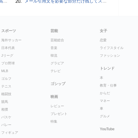
説明
20.
メール引用文を必要な部分だけ残してスッキリ返信するiPhoneメールの便利技：iPhone Tips
スポーツ
芸能
女子
海外サッカー
芸能総合
恋愛
日本代表
音楽
ライフスタイル
Jリーグ
韓流
ファッション
プロ野球
グラビア
トレンド
MLB
テレビ
本
ゴルフ
ゴシップ
教育・仕事
テニス
からだ
格闘技
映画
マネー
競馬
レビュー
車
相撲
プレゼント
グルメ
バスケ
特集
バレー
YouTube
フィギュア