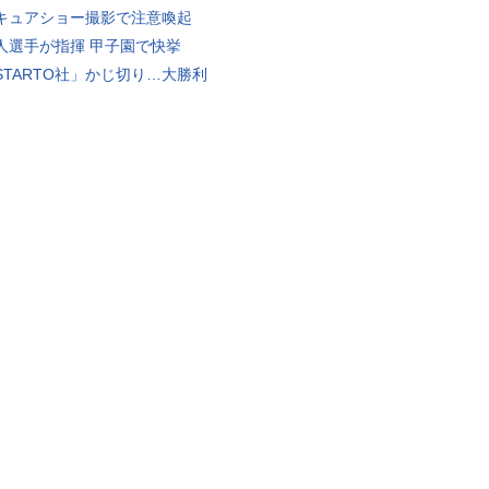
キュアショー撮影で注意喚起
人選手が指揮 甲子園で快挙
STARTO社」かじ切り…大勝利