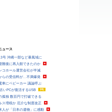
ニュース
13号 沖縄一部など暴風域に
避難後に再入館できたのか
ンコホール運営会社が半減
からの受信料が…不満爆発
電車にベビーカー 議論呼ぶ
 古いPCが復活するUSB
の孤独 数百円で打破できる
ルス増税か 厄介な制度改正
米人が「日本の遺物」に感動