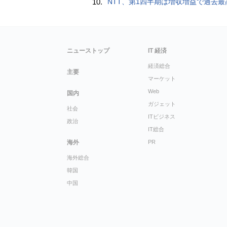
10.
NTT、第1四半期は増収増益で過去最高 IOWNや分散GPUの取り組みを
ニューストップ
IT 経済
経済総合
主要
マーケット
Web
国内
ガジェット
社会
ITビジネス
政治
IT総合
海外
PR
海外総合
韓国
中国