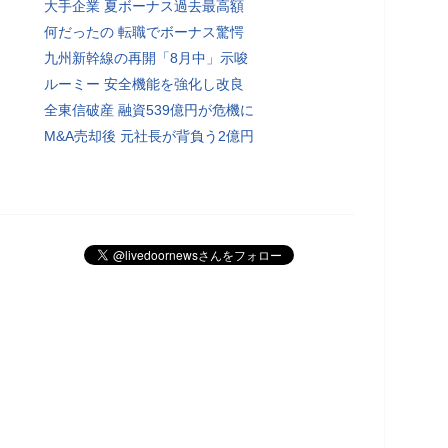
大手企業 夏ボーナス過去最高額
何だったの 転職でボーナス驚愕
九州新幹線の再開「8月中」示唆
ルーミー 安全機能を強化し改良
全東信破産 融資539億円が危機に
M&A売却後 元社長が背負う2億円