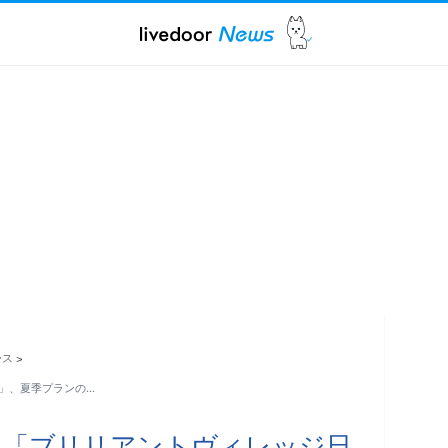
ース
>
」、夏季プランの…
ト「ブリリアントヴィレッジ日