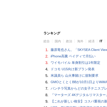
ランキング
総合
国内
政治
海外
経済
IT
1.
藤原竜也さん、「SKYSEA Client View」新CMで「AI労務改善」をアピール 働き方をAIが分析したら「すぐに休んで」と
2.
iPhone高騰 ペイディで月払い
3.
ワイモバイル 単身割引は1年限定
4.
ドコモ U15向け新プラン発表
5.
米議員ら 山火事賭けに規制要求
6.
GMOとくとくBBが10月1日よりWiMAXなど月額605円値上げ！全6種の重要変更を徹
7.
パンチラ写真からどの女子テニスプレーヤーのものなのか当てるクイズ「Tennis Upski
8.
『マーターズ 4Kデジタルリマスター』オールナイト上映、鬼畜な併映作品が決定 全部観たら“生還証”をプレゼント［
9.
【これが新しい格安】コスパ重視の新CPUを搭載した「 Beelink EQi Wildcat Lake Core 3 304」をレビューします。なんと10G LANも