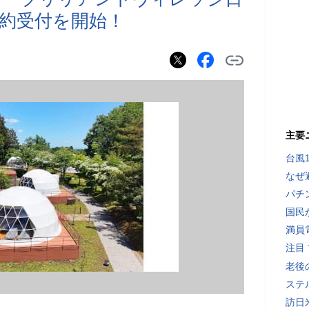
約受付を開始！
主要
台風
なぜ
パチ
国民
満員
注目
老後
ステ
訪日