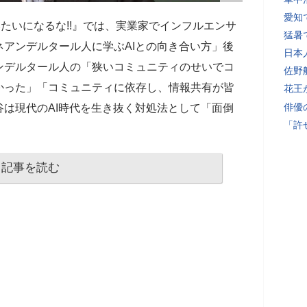
愛知
たいになるな!!』では、実業家でインフルエンサ
猛暑
ネアンデルタール人に学ぶAIとの向き合い方」後
日本
ンデルタール人の「狭いコミュニティのせいでコ
佐野
かった」「コミュニティに依存し、情報共有が皆
花王
俳優
は現代のAI時代を生き抜く対処法として「面倒
「許
記事を読む