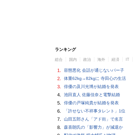
ランキング
総合
国内
政治
海外
経済
IT
1.
容態悪化 会話が通じないパー子
2.
体重62kg→82kgに 寺田心の生活
3.
俳優の及川光博が結婚を発表
4.
池田直人 佐藤佳奈と電撃結婚
5.
俳優の戸塚純貴が結婚を発表
6.
「許せない不祥事タレント」1位
7.
山田五郎さん「アド街」で名言
8.
森喜朗氏の「影響力」が減退か