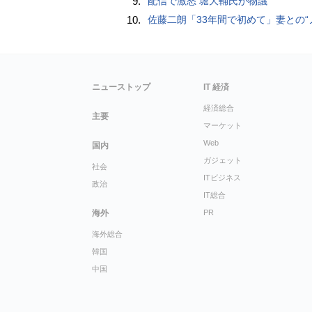
9.
配信で激怒 堀大輔氏が物議
10.
佐藤二朗「33年間で初めて」妻との“ノロケ砲”に反響続々「威力抜群」「奥様かっ
ニューストップ
IT 経済
経済総合
主要
マーケット
Web
国内
ガジェット
社会
ITビジネス
政治
IT総合
海外
PR
海外総合
韓国
中国