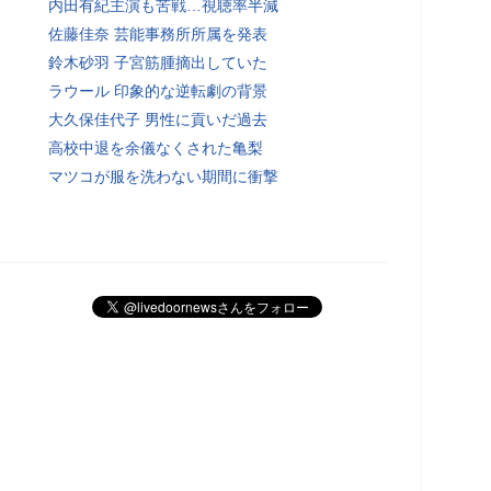
内田有紀主演も苦戦…視聴率半減
佐藤佳奈 芸能事務所所属を発表
鈴木砂羽 子宮筋腫摘出していた
ラウール 印象的な逆転劇の背景
大久保佳代子 男性に貢いだ過去
高校中退を余儀なくされた亀梨
マツコが服を洗わない期間に衝撃