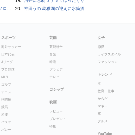
19.
河井に悲劇 ミナミでぼったくり
こいい」
20.
神田うの 幼稚園の迎えに水筒酒
スポーツ
芸能
女子
海外サッカー
芸能総合
恋愛
日本代表
音楽
ライフスタイル
Jリーグ
韓流
ファッション
プロ野球
グラビア
トレンド
MLB
テレビ
本
ゴルフ
ゴシップ
教育・仕事
テニス
からだ
格闘技
映画
マネー
競馬
レビュー
車
相撲
プレゼント
グルメ
バスケ
特集
バレー
YouTube