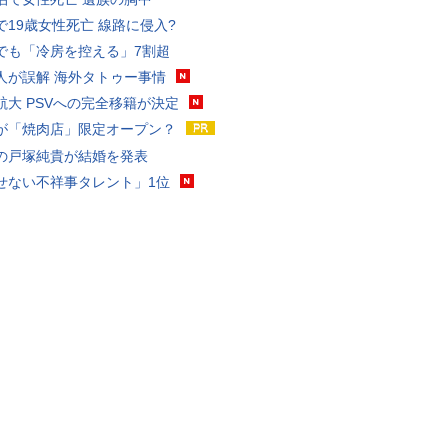
で19歳女性死亡 線路に侵入?
でも「冷房を控える」7割超
人が誤解 海外タトゥー事情
航大 PSVへの完全移籍が決定
が「焼肉店」限定オープン？
の戸塚純貴が結婚を発表
せない不祥事タレント」1位