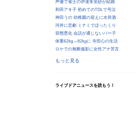
声優で雀士の伊達朱里紗が結婚
和田アキ子 初めてのTDLで号泣
神田うの 幼稚園の迎えに水筒酒
河井に悲劇 ミナミでぼったくり
容態悪化 会話が通じないパー子
体重62kg→82kgに 寺田心の生活
ロケでの無断撮影に女性アナ苦言
もっと見る
ライブドアニュースを読もう！