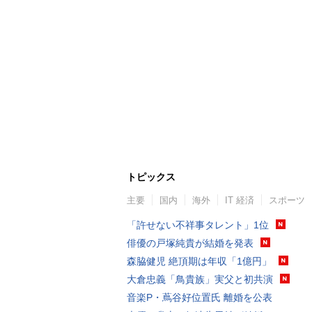
トピックス
主要
国内
海外
IT 経済
スポーツ
「許せない不祥事タレント」1位
俳優の戸塚純貴が結婚を発表
森脇健児 絶頂期は年収「1億円」
大倉忠義「鳥貴族」実父と初共演
音楽P・蔦谷好位置氏 離婚を公表