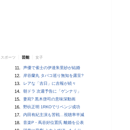
スポーツ
芸能
女子
11.
声優で雀士の伊達朱里紗が結婚
12.
岸谷蘭丸 タバコ巡り無知を露呈?
13.
レアな「吉日」に吉報が続々
14.
朝ドラ 次週予告に「ゲンナリ」
15.
妻宛? 黒木啓司の意味深動画
16.
野杁正明 1RKOでリベンジ成功
17.
内田有紀主演も苦戦…視聴率半減
18.
音楽P・蔦谷好位置氏 離婚を公表