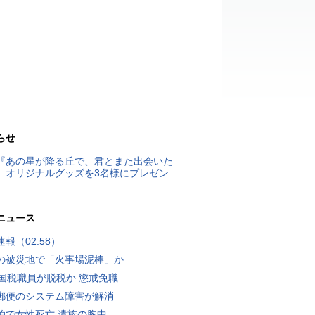
らせ
『あの星が降る丘で、君とまた出会いた
』オリジナルグッズを3名様にプレゼン
ニュース
報（02:58）
の被災地で「火事場泥棒」か
歳国税職員が脱税か 懲戒免職
郵便のシステム障害が解消
泊で女性死亡 遺族の胸中