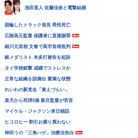
池田直人 佐藤佳奈と電撃結婚
脱輪したトラック発見 男性死亡
広陵高元監督 保護者に直接謝罪
細川元首相 文春で高市首相批判
銀メダリスト 本多灯被告を起訴
タイ学校銃撃 成績でストレスか
正常な組織を誤摘出 重篤な状態
れいわの新党名「覚えづらい」
楽天から死球5個 新庄監督が苦言
マイケル・ジャクソン来日秘話
ヒコロヒー 割引お握り買わない
神田うの「三角ハゲ」治療法告白