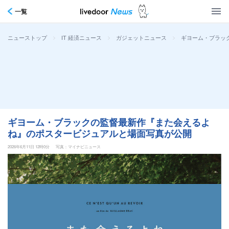
一覧
>
>
>
ギヨーム・ブラッ
ニューストップ
IT 経済ニュース
ガジェットニュース
ギヨーム・ブラックの監督最新作『また会えるよ
ね』のポスタービジュアルと場面写真が公開
2026年6月11日 12時0分
写真：マイナビニュース