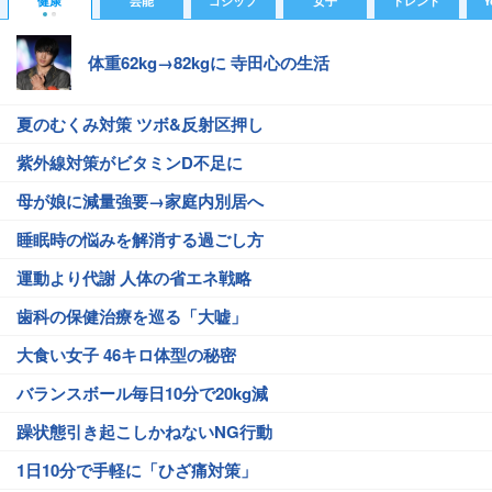
健康
芸能
ゴシップ
女子
トレンド
Y
体重62kg→82kgに 寺田心の生活
夏のむくみ対策 ツボ&反射区押し
紫外線対策がビタミンD不足に
母が娘に減量強要→家庭内別居へ
睡眠時の悩みを解消する過ごし方
運動より代謝 人体の省エネ戦略
歯科の保健治療を巡る「大嘘」
大食い女子 46キロ体型の秘密
バランスボール毎日10分で20kg減
躁状態引き起こしかねないNG行動
1日10分で手軽に「ひざ痛対策」