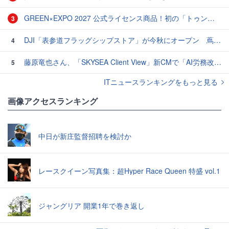
GREEN×EXPO 2027 公式ライセンス商品！初の「トゥンクトゥンク」公式LINEスタンプ、販売開始
3
DJI「表参道フラッグシップストア」が今秋にオープン 蔦屋家電＋ではOsmo Pocket 4P「パールホワイト」が初公開
4
藤原竜也さん、「SKYSEA Client View」新CMで「AI労務改善」をアピール 働き方をAIが分析したら「すぐに休んで」と言われる？
5
ITニュースランキングをもっと見る
画像アクセスランキング
中日が新庄監督招聘を検討か
レースクイーン写真集：超Hyper Race Queen 特盛 vol.1
ジャングリア 開業1年で巻き返し