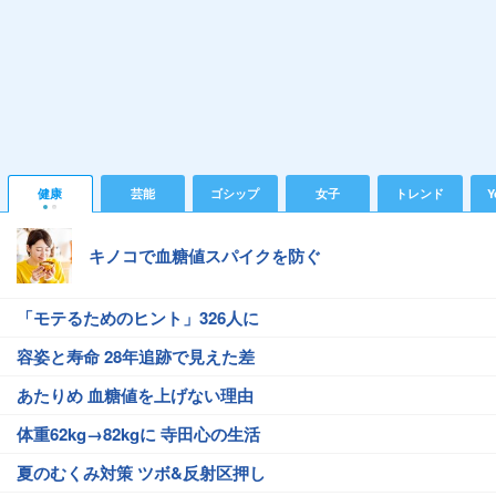
健康
芸能
ゴシップ
女子
トレンド
Y
キノコで血糖値スパイクを防ぐ
「モテるためのヒント」326人に
容姿と寿命 28年追跡で見えた差
あたりめ 血糖値を上げない理由
体重62kg→82kgに 寺田心の生活
夏のむくみ対策 ツボ&反射区押し