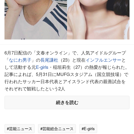
6月7日配信の「文春オンライン」で、人気アイドルグループ
「
なにわ男子
」の
長尾謙杜
（23）と現在
インフルエンサー
と
して活動する元
E-girls
・稲垣莉生（27）の熱愛が報じられた。
記事によれば、5月31日にMUFGスタジアム（国立競技場）で
行われたサッカー日本代表とアイスランド代表の親善試合を
それぞれで観戦したという2人
続きを読む
#芸能ニュース
#芸能総合ニュース
#E-girls