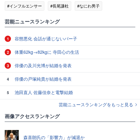
#インフルエンサー
#長尾謙杜
#なにわ男子
#芸能人の熱愛
芸能ニュースランキング
容態悪化 会話が通じないパー子
1
体重62kg→82kgに 寺田心の生活
2
俳優の及川光博が結婚を発表
3
俳優の戸塚純貴が結婚を発表
4
池田直人 佐藤佳奈と電撃結婚
5
芸能ニュースランキングをもっと見る
画像アクセスランキング
森喜朗氏の「影響力」が減退か