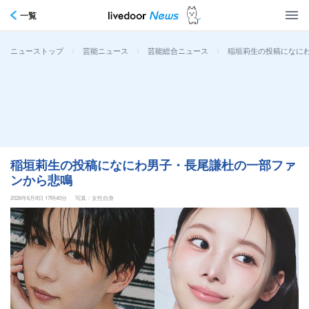
一覧
>
>
>
稲垣莉生の投稿になに
ニューストップ
芸能ニュース
芸能総合ニュース
稲垣莉生の投稿になにわ男子・長尾謙杜の一部ファ
ンから悲鳴
2026年6月8日 17時40分
写真：女性自身