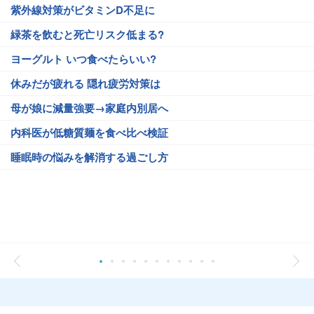
紫外線対策がビタミンD不足に
緑茶を飲むと死亡リスク低まる?
ヨーグルト いつ食べたらいい?
休みだが疲れる 隠れ疲労対策は
母が娘に減量強要→家庭内別居へ
内科医が低糖質麺を食べ比べ検証
睡眠時の悩みを解消する過ごし方