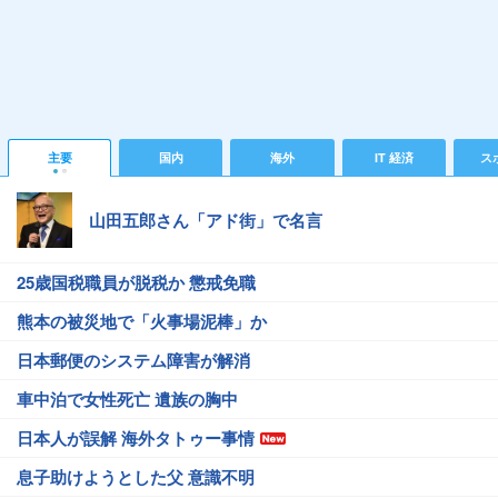
主要
国内
海外
IT 経済
ス
山田五郎さん「アド街」で名言
25歳国税職員が脱税か 懲戒免職
熊本の被災地で「火事場泥棒」か
日本郵便のシステム障害が解消
車中泊で女性死亡 遺族の胸中
日本人が誤解 海外タトゥー事情
息子助けようとした父 意識不明