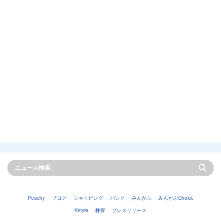
Peachy
ブログ
ショッピング
バンク
みんかぶ
みんかぶChoice
Kstyle
株探
プレスリリース