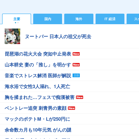
主要
国内
海外
IT 経済
ス
ヌートバー 日本人の祖父が死去
琵琶湖の花火大会 突如中止発表
山本耕史 妻の「推し」を明かす
音楽でストレス解消 医師が解説
海水浴で女性3人溺れ、1人死亡
胸を揉まれた…フェスで痴漢被害
ベントレー追突 刺青男の素顔
マックのポテトM・Lが250円に
余命数カ月も10年元気 がんの謎