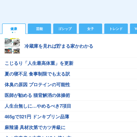
健康
芸能
ゴシップ
女子
トレンド
Y
冷蔵庫を見れば貯まる家かわかる
こじるり「人生最高体重」を更新
夏の寝不足 食事制限でも太る訳
体臭の原因 プロテインの可能性
医師が勧める 猫背解消の体操術
人生台無しに…やめるべき7項目
465gで321円 ドンキプリン品薄
麻辣湯 具材次第でカツ丼級に