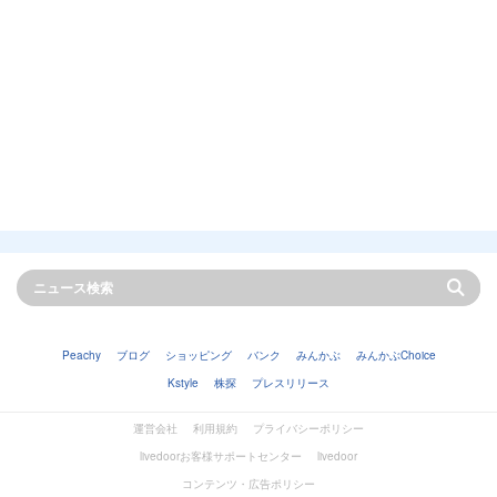
Peachy
ブログ
ショッピング
バンク
みんかぶ
みんかぶChoice
Kstyle
株探
プレスリリース
運営会社
利用規約
プライバシーポリシー
livedoorお客様サポートセンター
livedoor
コンテンツ・広告ポリシー