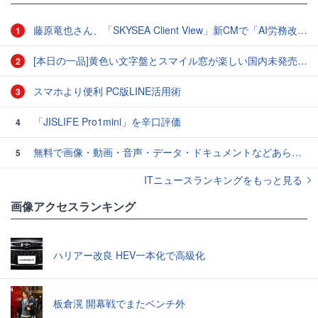
藤原竜也さん、「SKYSEA Client View」新CMで「AI労務改善」をアピール 働き方をAIが分析したら「すぐに休んで」と言われる？
1
[本日の一品]黄色い文字盤とスマイル窓が楽しい国内未発売のCASIO「AMW-880D」
2
スマホより便利 PC版LINE活用術
3
「JISLIFE Pro1mini」を辛口評価
4
無料で画像・動画・音声・データ・ドキュメントなどあらゆるファイルを自分のローカルPC内で変換できるオープンソースのセルフホスト型ファイルコンバーター「Transmute」、ファイルサイズ制限や透かしの追加など一切なしでユーザー作成も可能
5
ITニュースランキングをもっと見る
画像アクセスランキング
ハリアー改良 HEV一本化で高級化
板倉滉 開幕戦でまたベンチ外