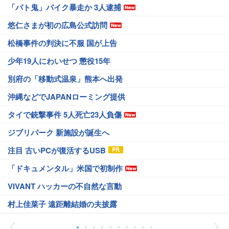
「パト鬼」バイク暴走か 3人逮捕
悠仁さまが初の広島公式訪問
松橋事件の判決に不服 国が上告
少年19人にわいせつ 懲役15年
別府の「移動式温泉」熊本へ出発
沖縄などでJAPANローミング提供
タイで銃撃事件 5人死亡23人負傷
ジブリパーク 新施設が誕生へ
注目 古いPCが復活するUSB
「ドキュメンタル」米国で初制作
VIVANT ハッカーの不自然な言動
村上佳菜子 遠距離結婚の夫披露