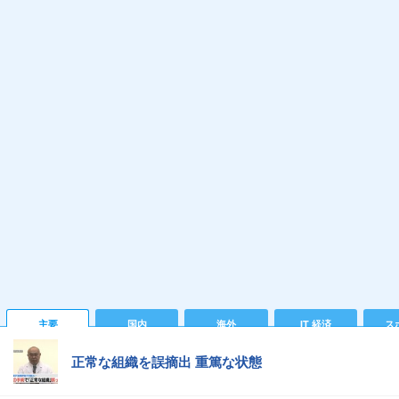
主要
国内
海外
IT 経済
ス
正常な組織を誤摘出 重篤な状態