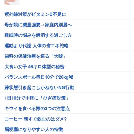
紫外線対策がビタミンD不足に
母が娘に減量強要→家庭内別居へ
睡眠時の悩みを解消する過ごし方
運動より代謝 人体の省エネ戦略
歯科の保健治療を巡る「大嘘」
大食い女子 46キロ体型の秘密
バランスボール毎日10分で20kg減
躁状態引き起こしかねないNG行動
1日10分で手軽に「ひざ痛対策」
キウイを食べる際の3つの注意点
コーヒー 朝すぐ飲むのはダメ?
脳梗塞になりやすい人の特徴