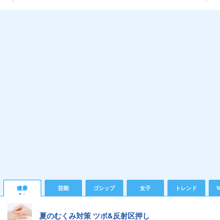
健康
芸能
ゴシップ
女子
トレンド
Y
夏のむくみ対策 ツボ&反射区押し