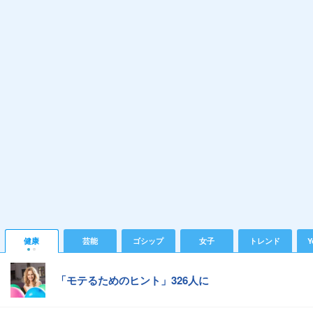
健康
芸能
ゴシップ
女子
トレンド
Y
「モテるためのヒント」326人に