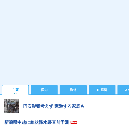
主要
国内
海外
IT 経済
ス
円安影響考えず 豪遊する家庭も
新潟県中越に線状降水帯直前予測