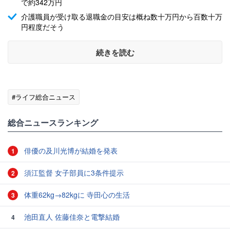
で約342万円
介護職員が受け取る退職金の目安は概ね数十万円から百数十万
円程度だそう
続きを読む
#ライフ総合ニュース
総合ニュースランキング
俳優の及川光博が結婚を発表
1
須江監督 女子部員に3条件提示
2
体重62kg→82kgに 寺田心の生活
3
池田直人 佐藤佳奈と電撃結婚
4