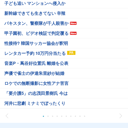
子ども追い マンションへ侵入か
新幹線できても生きてない 辛辣
パキスタン、警察隊が千人殺害か
甲子園初、ビデオ検証で判定覆る
性接待? 韓国サッカー協会が釈明
レンタカー予約 10万円分当たる
音楽P・蔦谷好位置氏 離婚を公表
声優で雀士の伊達朱里紗が結婚
ロケでの無断撮影に女性アナ苦言
「要介護5」の志茂田景樹氏 今は
河井に悲劇 ミナミでぼったくり