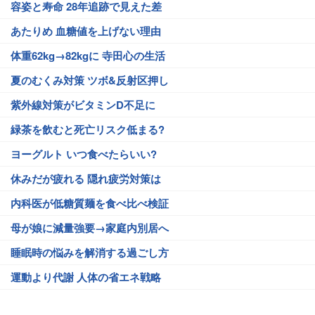
容姿と寿命 28年追跡で見えた差
あたりめ 血糖値を上げない理由
体重62kg→82kgに 寺田心の生活
夏のむくみ対策 ツボ&反射区押し
紫外線対策がビタミンD不足に
緑茶を飲むと死亡リスク低まる?
ヨーグルト いつ食べたらいい?
休みだが疲れる 隠れ疲労対策は
内科医が低糖質麺を食べ比べ検証
母が娘に減量強要→家庭内別居へ
睡眠時の悩みを解消する過ごし方
運動より代謝 人体の省エネ戦略