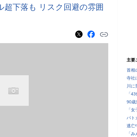
ドル超下落も リスク回避の雰囲
主要
首相
寺社
川に
「4
90
「女
パト
逃亡
「み