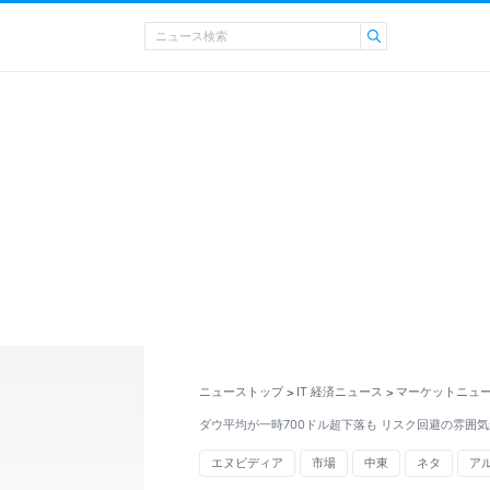
ニューストップ
IT 経済ニュース
マーケットニュ
>
>
ダウ平均が一時700ドル超下落も リスク回避の雰囲
エヌビディア
市場
中東
ネタ
ア
日本製鉄