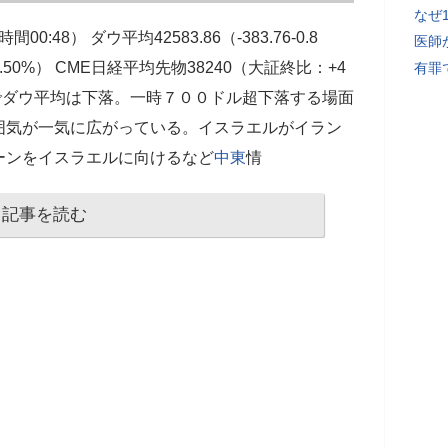
なぜ
0:48） ダウ平均42583.86（-383.76-0.8
医師
1-0.50%） CME日経平均先物38240（大証終比：+4
有罪
でダウ平均は下落。一時７００ドル超下落する場面
囲気が一気に広がっている。イスラエルがイラン
ーンをイスラエルに向けるなど
中東
情
記事を読む