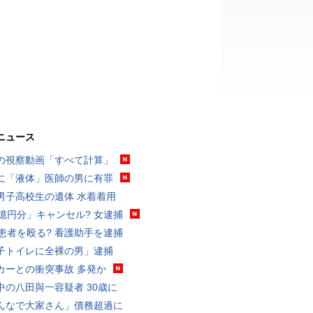
ニュース
の視察動画「すべて計算」
に「液体」医師の男に有罪
男子高校生の遺体 水着着用
3億円分」キャンセル? 女逮捕
歳患者を殴る? 看護助手を逮捕
子トイレに全裸の男」逮捕
カーとの衝突事故 多発か
中の八田與一容疑者 30歳に
んなで大家さん」債務超過に