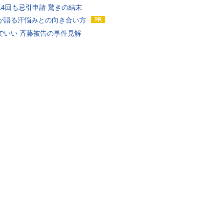
14回も忌引申請 驚きの結末
が語る汗悩みとの向き合い方
でいい 斉藤被告の事件見解