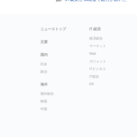
ニューストップ
IT 経済
経済総合
主要
マーケット
Web
国内
ガジェット
社会
ITビジネス
政治
IT総合
海外
PR
海外総合
韓国
中国