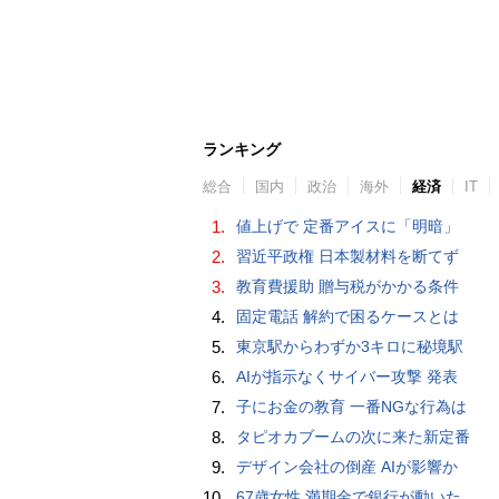
ランキング
総合
国内
政治
海外
経済
IT
1.
値上げで 定番アイスに「明暗」
2.
習近平政権 日本製材料を断てず
3.
教育費援助 贈与税がかかる条件
4.
固定電話 解約で困るケースとは
5.
東京駅からわずか3キロに秘境駅
6.
AIが指示なくサイバー攻撃 発表
7.
子にお金の教育 一番NGな行為は
8.
タピオカブームの次に来た新定番
9.
デザイン会社の倒産 AIが影響か
10.
67歳女性 満期金で銀行が動いた