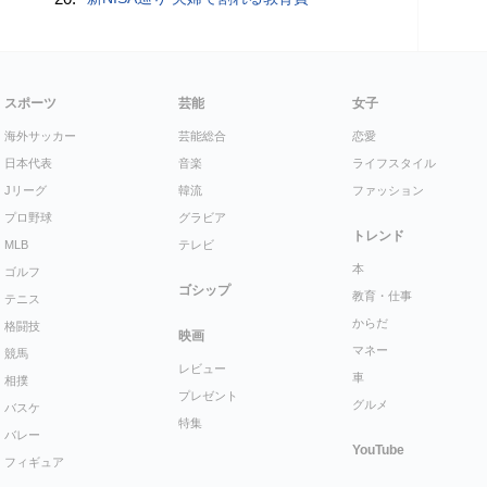
スポーツ
芸能
女子
海外サッカー
芸能総合
恋愛
日本代表
音楽
ライフスタイル
Jリーグ
韓流
ファッション
プロ野球
グラビア
トレンド
MLB
テレビ
本
ゴルフ
ゴシップ
教育・仕事
テニス
からだ
格闘技
映画
マネー
競馬
レビュー
車
相撲
プレゼント
グルメ
バスケ
特集
バレー
YouTube
フィギュア