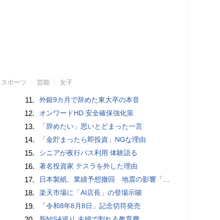
スポーツ
芸能
女子
11.
外銀9カ月で辞めた東大卒の本音
12.
オンワードHD 安全確保強化策
13.
「辞めたい」思いとどまった一言
14.
「金貯まったら即投資」NGな理由
15.
シニアが夜行バス利用 体験語る
16.
著名投資家 テスラを外した理由
17.
日本製紙、業績予想撤回 地震の影響「算定困難」
18.
楽天市場に「AI店長」の登場示唆
19.
「令和8年8月8日」記念切符発売
20.
新NISA巡り 夫婦で割れる教育費