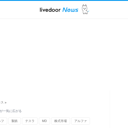
ース
>
気が一気に広がる
ルフ
製鉄
テスラ
MD
株式市場
アルファ