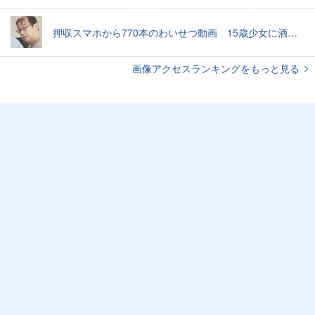
押収スマホから770本のわいせつ動画 15歳少女に酒と薬飲ませ性的暴行か 54歳男を再逮捕 「薬もありますよ」とSNSで誘い出し
画像アクセスランキングをもっと見る