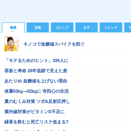
健康
芸能
ゴシップ
女子
トレンド
Y
キノコで血糖値スパイクを防ぐ
「モテるためのヒント」326人に
容姿と寿命 28年追跡で見えた差
あたりめ 血糖値を上げない理由
体重62kg→82kgに 寺田心の生活
夏のむくみ対策 ツボ&反射区押し
紫外線対策がビタミンD不足に
緑茶を飲むと死亡リスク低まる?