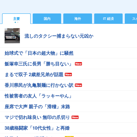
主要
国内
海外
IT 経済
ス
流しのタクシー捕まらない元凶か
始球式で「日本の超大物」に騒然
飯塚幸三氏に長男「勝ち目ない」
まるで双子 2歳差兄弟が話題
香川県民が丸亀製麺に行かない訳
性被害者の友人「ラッキーやん」
座席で大声 親子の「滑稽」末路
マジで切れ味良い 無印の爪切り
38歳格闘家「10代女性」と再婚