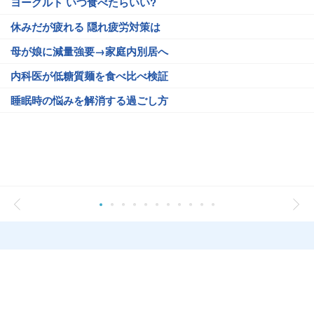
ヨーグルト いつ食べたらいい?
休みだが疲れる 隠れ疲労対策は
母が娘に減量強要→家庭内別居へ
内科医が低糖質麺を食べ比べ検証
睡眠時の悩みを解消する過ごし方