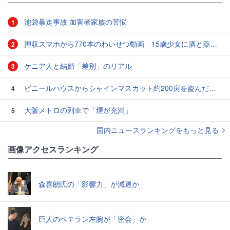
池袋暴走事故 加害者家族の苦悩
1
押収スマホから770本のわいせつ動画 15歳少女に酒と薬飲ませ性的暴行か 54歳男を再逮捕 「薬もありますよ」とSNSで誘い出し
2
ケニア人と結婚「差別」のリアル
3
ビニールハウスからシャインマスカット約200房を盗んだ疑い ネットで販売か 無職の男（42）逮捕 岡山県警
4
大阪メトロの列車で「煙が充満」
5
国内ニュースランキングをもっと見る
画像アクセスランキング
森喜朗氏の「影響力」が減退か
巨人のベテラン左腕が「密会」か