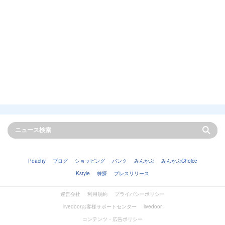
Peachy
ブログ
ショッピング
バンク
みんかぶ
みんかぶChoice
Kstyle
株探
プレスリリース
運営会社
利用規約
プライバシーポリシー
livedoorお客様サポートセンター
livedoor
コンテンツ・広告ポリシー