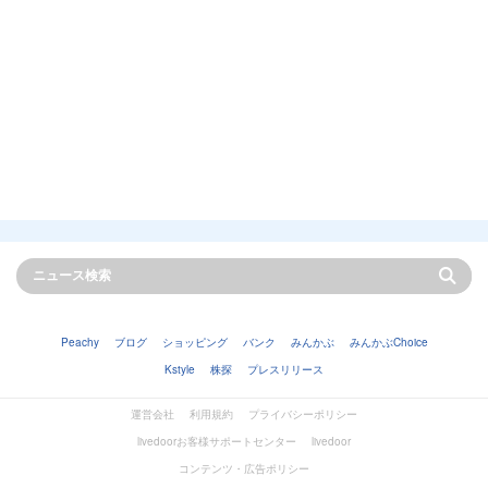
Peachy
ブログ
ショッピング
バンク
みんかぶ
みんかぶChoice
Kstyle
株探
プレスリリース
運営会社
利用規約
プライバシーポリシー
livedoorお客様サポートセンター
livedoor
コンテンツ・広告ポリシー