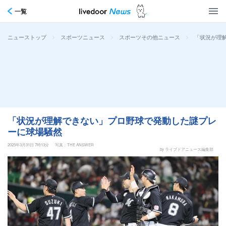
一覧
>
>
>
「状況が理
ニューストップ
スポーツニュース
スポーツその他ニュース
「状況が理解できない」プロ野球で発動した謎プレ
ーに球場騒然
2025年3月31日 7時13分
写真：THE ANSWER
by ライブドアニュース編集部