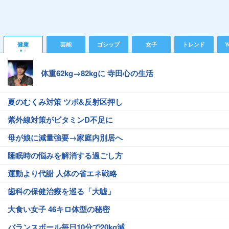
健康
芸能
ゴシップ
女子
トレンド
Y
体重62kg→82kgに 寺田心の生活
夏のむくみ対策 ツボ&反射区押し
紫外線対策がビタミンD不足に
母が娘に減量強要→家庭内別居へ
睡眠時の悩みを解消する過ごし方
運動より代謝 人体の省エネ戦略
歯科の保健治療を巡る「大嘘」
大食い女子 46キロ体型の秘密
バランスボール毎日10分で20kg減