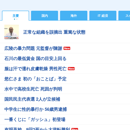
主要
国内
海外
IT 経済
ス
正常な組織を誤摘出 重篤な状態
広陵の暴力問題 元監督が陳謝
石川の最低賃金 国の目安上回る
服は汗で濡れ皮膚乾燥 男性死亡
悠仁さま 初の「おことば」予定
水中で高校生死亡 死因が判明
国民民主代表選 2人が立候補
中学生に性的暴行か 56歳男逮捕
一番くじに「ガッシュ」初登場
有明高校、9回2死から大逆転勝利