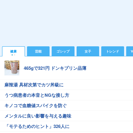
健康
芸能
ゴシップ
女子
トレンド
Y
465gで321円 ドンキプリン品薄
麻辣湯 具材次第でカツ丼級に
うつ病患者の本音とNGな接し方
キノコで血糖値スパイクを防ぐ
メンタルに良い影響を与える趣味
「モテるためのヒント」326人に