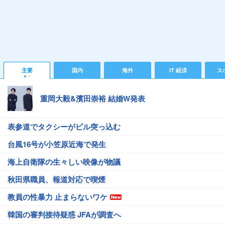
主要
国内
海外
IT 経済
ス
重岡大毅&濱田崇裕 結婚W発表
表参道でタクシーがビル突っ込む
台風16号が小笠原近海で発生
海上自衛隊の生々しい映像が物議
秋田県職員、報道対応で喫煙
教員の性暴力 止まらないワケ
韓国の審判接待疑惑 JFAが調査へ