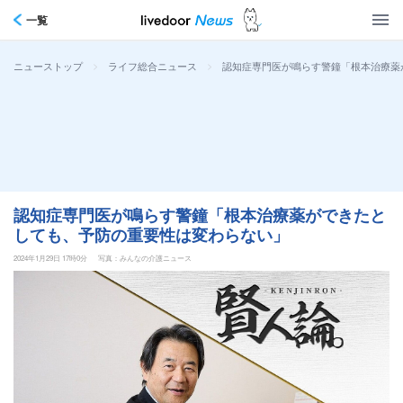
一覧
>
>
認知症専門医が鳴らす警鐘「根本治療薬
ニューストップ
ライフ総合ニュース
認知症専門医が鳴らす警鐘「根本治療薬ができたと
しても、予防の重要性は変わらない」
2024年1月29日 17時0分
写真：みんなの介護ニュース