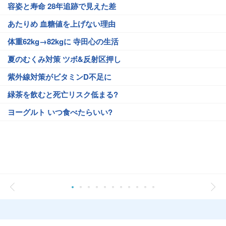
容姿と寿命 28年追跡で見えた差
あたりめ 血糖値を上げない理由
体重62kg→82kgに 寺田心の生活
夏のむくみ対策 ツボ&反射区押し
紫外線対策がビタミンD不足に
緑茶を飲むと死亡リスク低まる?
ヨーグルト いつ食べたらいい?