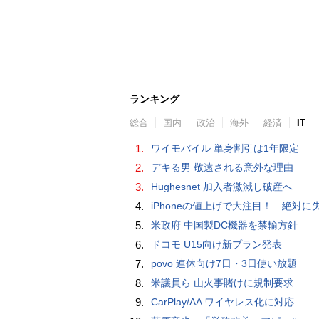
ランキング
総合
国内
政治
海外
経済
IT
1.
ワイモバイル 単身割引は1年限定
2.
デキる男 敬遠される意外な理由
3.
Hughesnet 加入者激減し破産へ
4.
iPhoneの値上げで大注目！ 絶対に失敗しない「中古スマホ」の売り方＆
5.
米政府 中国製DC機器を禁輸方針
6.
ドコモ U15向け新プラン発表
7.
povo 連休向け7日・3日使い放題
8.
米議員ら 山火事賭けに規制要求
9.
CarPlay/AA ワイヤレス化に対応