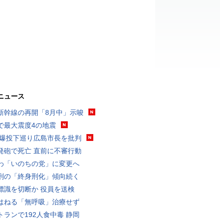
ニュース
新幹線の再開「8月中」示唆
で最大震度4の地震
原爆投下巡り広島市長を批判
発砲で死亡 直前に不審行動
わ「いのちの党」に変更へ
刑の「終身刑化」傾向続く
標識を切断か 役員を送検
はねる「無呼吸」治療せず
トランで192人食中毒 静岡