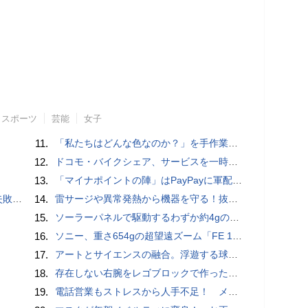
スポーツ
芸能
女子
11.
「私たちはどんな色なのか？」を手作業でデータ分析して人間の肌の色を表現する新しい色空間を構築した「Inclusive Color Space」
12.
ドコモ・バイクシェア、サービスを一時停止 不具合の復旧が見通せないため
13.
「マイナポイントの陣」はPayPayに軍配！ 燻製できちゃう鍋、グラスドームクッカー
買い方
14.
雷サージや異常発熱から機器を守る！抜け止め仕様の3P-2P変換アダプタ
15.
ソーラーパネルで駆動するわずか約4gの超軽量ドローン「CoulombFly」
16.
ソニー、重さ654gの超望遠ズーム「FE 100-400mm F5.6-8 OSS」 実売14万円前後
17.
アートとサイエンスの融合。浮遊する球体インテリア「Buda Ball(ブダボール)」
18.
存在しない右腕をレゴブロックで作った少年ビルダーが登場
19.
電話営業もストレスから人手不足！ メンタルに心配ない会話AI 「Sakura TALK」が営業電話をかける時代がくる