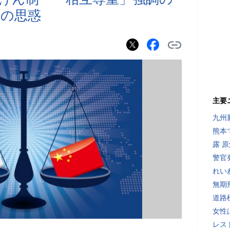
れの思惑
主要
九州
熊本
露 
警官
れい
無期
道路
女性
レス