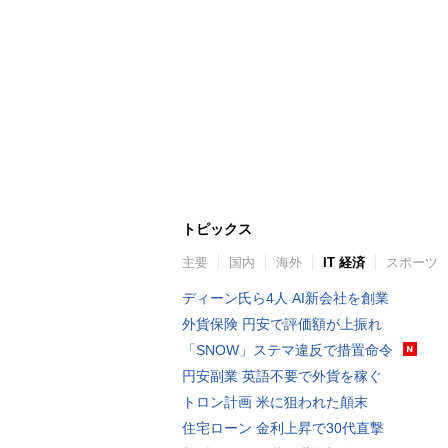
トピックス
主要
国内
海外
IT 経済
スポーツ
ディーン氏ら4人 AI新会社を創業
外貨保険 円安で評価額が上振れ
「SNOW」ステマ違反で措置命令
円安副業 英語不要で外貨を稼ぐ
トロン計画 米に狙われた顛末
住宅ローン 金利上昇で30代直撃