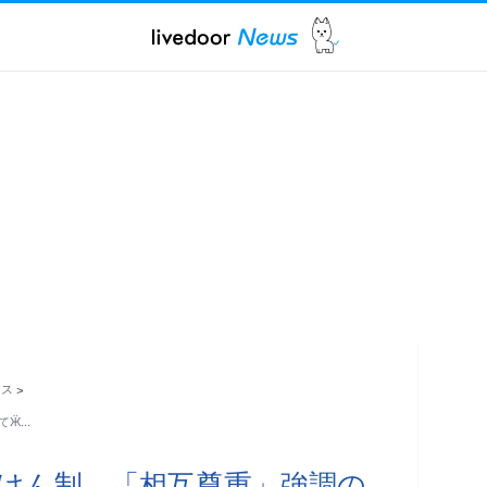
ース
>
てӜ…
゙けん制 「相互尊重」強調の