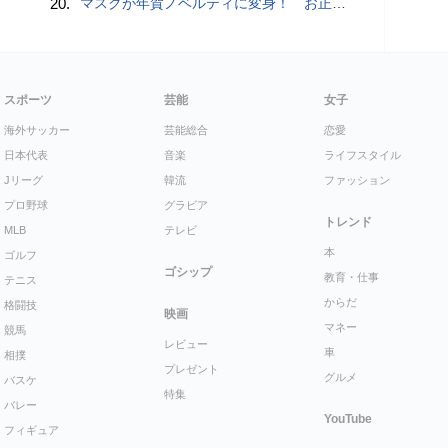
20.
マスクが年賀ノベルティに変身！ お正月特別パッケージの注文受付開始
スポーツ
芸能
女子
海外サッカー
芸能総合
恋愛
日本代表
音楽
ライフスタイル
Jリーグ
韓流
ファッション
プロ野球
グラビア
トレンド
MLB
テレビ
本
ゴルフ
ゴシップ
教育・仕事
テニス
からだ
格闘技
映画
マネー
競馬
レビュー
車
相撲
プレゼント
グルメ
バスケ
特集
バレー
YouTube
フィギュア