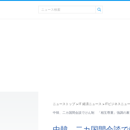
ニューストップ
IT 経済ニュース
ITビジネスニュ
>
>
中韓、二カ国間会談でけん制 「相互尊重」強調の裏
中韓、二カ国間会談て