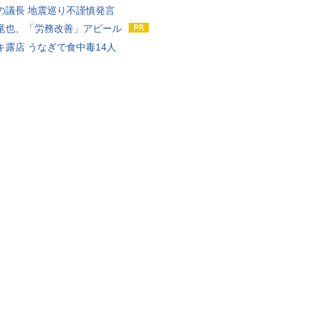
の議長 地震巡り不謹慎発言
竜也、「労務改善」アピール
キ露店 うなぎで食中毒14人