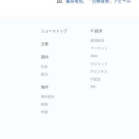
10.
藤原竜也、「労務改善」アピール
ニューストップ
IT 経済
経済総合
主要
マーケット
Web
国内
ガジェット
社会
ITビジネス
政治
IT総合
海外
PR
海外総合
韓国
中国