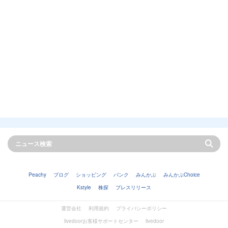
Peachy
ブログ
ショッピング
バンク
みんかぶ
みんかぶChoice
Kstyle
株探
プレスリリース
運営会社
利用規約
プライバシーポリシー
livedoorお客様サポートセンター
livedoor