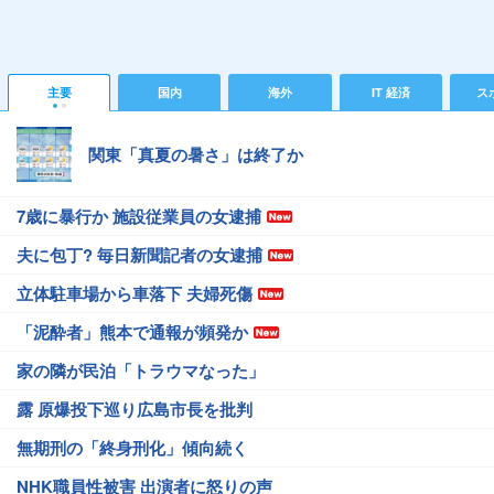
主要
国内
海外
IT 経済
ス
関東「真夏の暑さ」は終了か
7歳に暴行か 施設従業員の女逮捕
夫に包丁? 毎日新聞記者の女逮捕
立体駐車場から車落下 夫婦死傷
「泥酔者」熊本で通報が頻発か
家の隣が民泊「トラウマなった」
露 原爆投下巡り広島市長を批判
無期刑の「終身刑化」傾向続く
NHK職員性被害 出演者に怒りの声