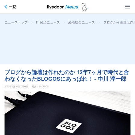
一覧
>
>
>
ブログから論壇は作れ
ニューストップ
IT 経済ニュース
経済総合ニュース
ブログから論壇は作れたのか 12年7ヶ月で時代と合
わなくなったBLOGOSにあっぱれ！ - 中川 淳一郎
2022年3月31日 0時0分
写真：BLOGOS