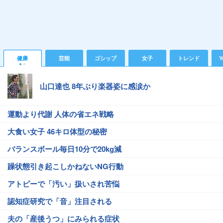
健康
芸能
ゴシップ
女子
トレンド
Y
山口達也 8年ぶり楽器姿に感涙か
運動より代謝 人体の省エネ戦略
大食い女子 46キロ体型の秘密
バランスボール毎日10分で20kg減
躁状態引き起こしかねないNG行動
アトピーで「汚い」扱いされ苦悩
認知症研究で「音」注目される
夫の「産後うつ」にみられる症状