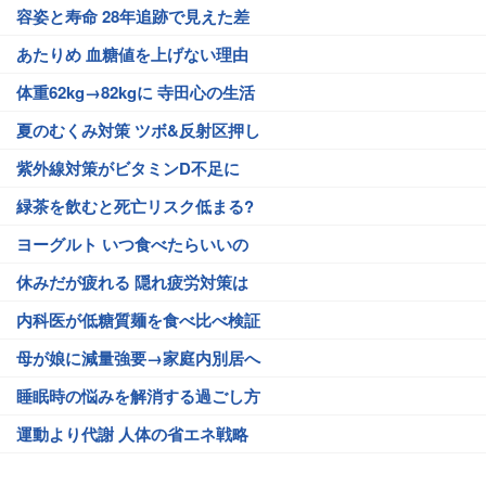
容姿と寿命 28年追跡で見えた差
あたりめ 血糖値を上げない理由
体重62kg→82kgに 寺田心の生活
夏のむくみ対策 ツボ&反射区押し
紫外線対策がビタミンD不足に
緑茶を飲むと死亡リスク低まる?
ヨーグルト いつ食べたらいいの
休みだが疲れる 隠れ疲労対策は
内科医が低糖質麺を食べ比べ検証
母が娘に減量強要→家庭内別居へ
睡眠時の悩みを解消する過ごし方
運動より代謝 人体の省エネ戦略