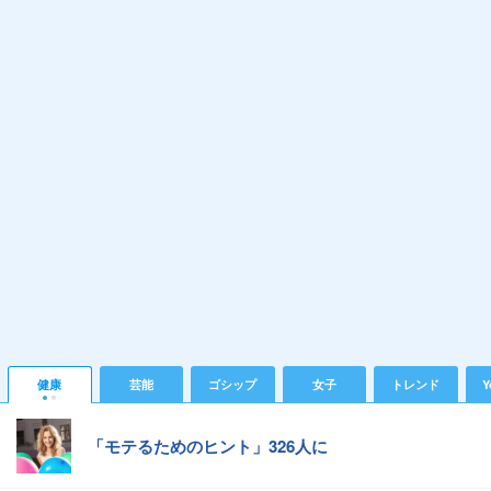
健康
芸能
ゴシップ
女子
トレンド
Y
「モテるためのヒント」326人に