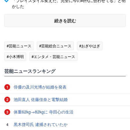
「プレイスタイル変えた、完全に今の時代に合わせてる」と明
かした
続きを読む
#芸能ニュース
#芸能総合ニュース
#おぎやはぎ
#小木博明
#エンタメ・芸能ニュース
芸能ニュースランキング
俳優の及川光博が結婚を発表
1
池田直人 佐藤佳奈と電撃結婚
2
体重62kg→82kgに 寺田心の生活
3
黒木啓司氏 逮捕されていたか
4