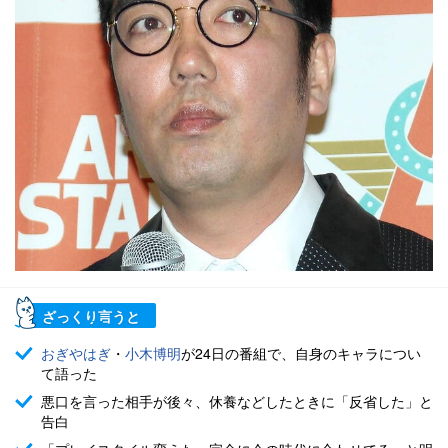
ざっくり言うと
おぎやはぎ
・
小木博明
が24日の番組で、自身のキャラについ
て語った
悪口を言った相手が後々、休養などしたときに「反省した」と
告白