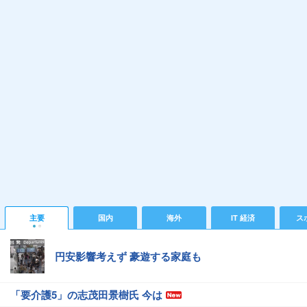
主要
国内
海外
IT 経済
ス
円安影響考えず 豪遊する家庭も
「要介護5」の志茂田景樹氏 今は