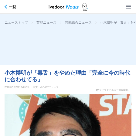
一覧
>
>
>
小木博明が「毒舌」を
ニューストップ
芸能ニュース
芸能総合ニュース
小木博明が「毒舌」をやめた理由「完全に今の時代
に合わせてる」
2022年5月29日 14時0分
写真：J-CASTニュース
by ライブドアニュース編集部