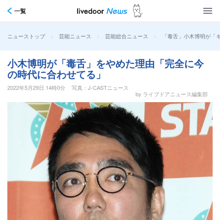
一覧
>
>
>
「毒舌」小木博明が「
ニューストップ
芸能ニュース
芸能総合ニュース
小木博明が「毒舌」をやめた理由「完全に今
の時代に合わせてる」
2022年5月29日 14時0分
写真：J-CASTニュース
by ライブドアニュース編集部