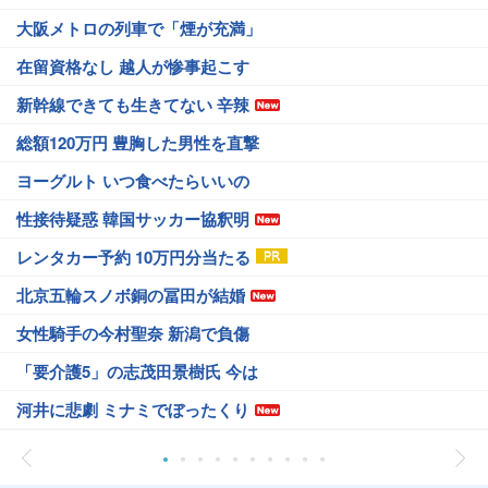
大阪メトロの列車で「煙が充満」
在留資格なし 越人が惨事起こす
新幹線できても生きてない 辛辣
総額120万円 豊胸した男性を直撃
ヨーグルト いつ食べたらいいの
性接待疑惑 韓国サッカー協釈明
レンタカー予約 10万円分当たる
北京五輪スノボ銅の冨田が結婚
女性騎手の今村聖奈 新潟で負傷
「要介護5」の志茂田景樹氏 今は
河井に悲劇 ミナミでぼったくり