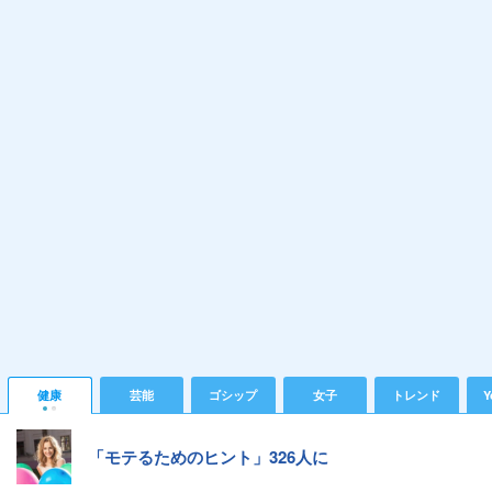
健康
芸能
ゴシップ
女子
トレンド
Y
「モテるためのヒント」326人に