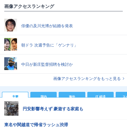
画像アクセスランキング
俳優の及川光博が結婚を発表
朝ドラ 次週予告に「ゲンナリ」
中日が新庄監督招聘を検討か
画像アクセスランキングをもっと見る
主要
国内
海外
IT 経済
ス
円安影響考えず 豪遊する家庭も
東名や関越道で帰省ラッシュ渋滞