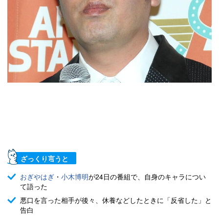
ざっくり言うと
おぎやはぎ
・
小木博明
が24日の番組で、自身のキャラについ
て語った
悪口を言った相手が後々、休養などしたときに「反省した」と
告白