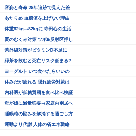
容姿と寿命 28年追跡で見えた差
あたりめ 血糖値を上げない理由
体重62kg→82kgに 寺田心の生活
夏のむくみ対策 ツボ&反射区押し
紫外線対策がビタミンD不足に
緑茶を飲むと死亡リスク低まる?
ヨーグルト いつ食べたらいいの
休みだが疲れる 隠れ疲労対策は
内科医が低糖質麺を食べ比べ検証
母が娘に減量強要→家庭内別居へ
睡眠時の悩みを解消する過ごし方
運動より代謝 人体の省エネ戦略