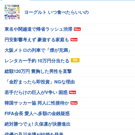
ヨーグルト いつ食べたらいいの
東名や関越道で帰省ラッシュ渋滞
円安影響考えず 豪遊する家庭も
大阪メトロの列車で「煙が充満」
レンタカー予約 10万円分当たる
総額120万円 豊胸した男性を直撃
「金貯まったら即投資」NGな理由
若手だらけの巨人がV争い 困惑
韓国サッカー協 邦人に性接待か
FIFA会長 愛人へ多額の金銭疑惑
絶対勝つでぇ! 久保凛が決勝進出
俳優の及川光博が結婚を発表