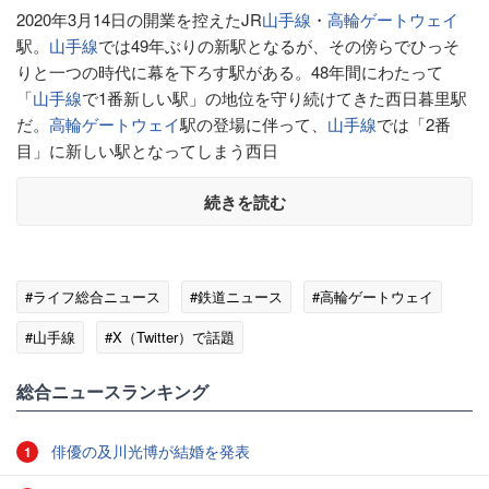
2020年3月14日の開業を控えたJR
山手線
・
高輪ゲートウェイ
駅。
山手線
では49年ぶりの新駅となるが、その傍らでひっそ
りと一つの時代に幕を下ろす駅がある。48年間にわたって
「
山手線
で1番新しい駅」の地位を守り続けてきた西日暮里駅
だ。
高輪ゲートウェイ
駅の登場に伴って、
山手線
では「2番
目」に新しい駅となってしまう西日
続きを読む
#ライフ総合ニュース
#鉄道ニュース
#高輪ゲートウェイ
#山手線
#X（Twitter）で話題
総合ニュースランキング
俳優の及川光博が結婚を発表
1