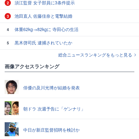
須江監督 女子部員に3条件提示
2
池田直人 佐藤佳奈と電撃結婚
3
体重62kg→82kgに 寺田心の生活
4
黒木啓司氏 逮捕されていたか
5
総合ニュースランキングをもっと見る
画像アクセスランキング
俳優の及川光博が結婚を発表
朝ドラ 次週予告に「ゲンナリ」
中日が新庄監督招聘を検討か