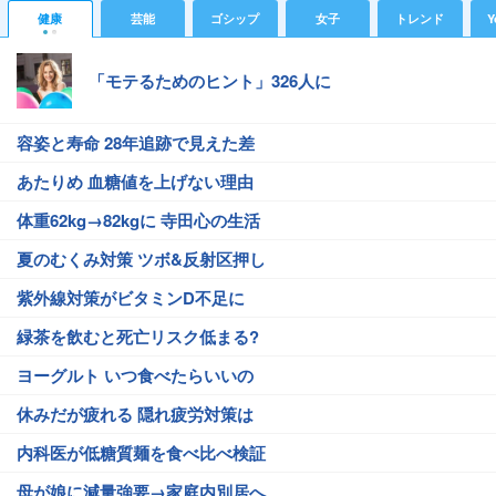
健康
芸能
ゴシップ
女子
トレンド
Y
「モテるためのヒント」326人に
容姿と寿命 28年追跡で見えた差
あたりめ 血糖値を上げない理由
体重62kg→82kgに 寺田心の生活
夏のむくみ対策 ツボ&反射区押し
紫外線対策がビタミンD不足に
緑茶を飲むと死亡リスク低まる?
ヨーグルト いつ食べたらいいの
休みだが疲れる 隠れ疲労対策は
内科医が低糖質麺を食べ比べ検証
母が娘に減量強要→家庭内別居へ