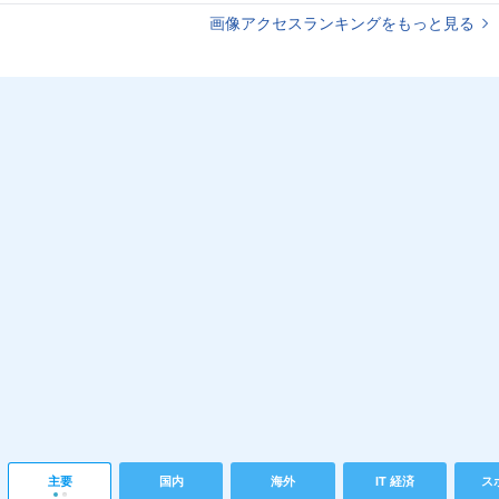
画像アクセスランキングをもっと見る
主要
国内
海外
IT 経済
ス