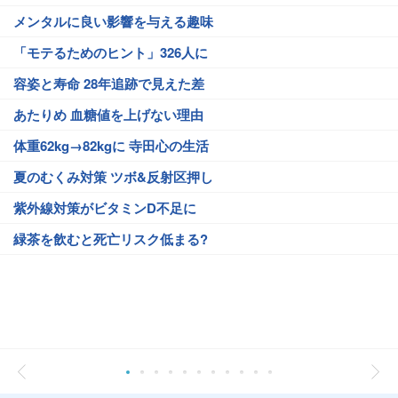
メンタルに良い影響を与える趣味
「モテるためのヒント」326人に
容姿と寿命 28年追跡で見えた差
あたりめ 血糖値を上げない理由
体重62kg→82kgに 寺田心の生活
夏のむくみ対策 ツボ&反射区押し
紫外線対策がビタミンD不足に
緑茶を飲むと死亡リスク低まる?