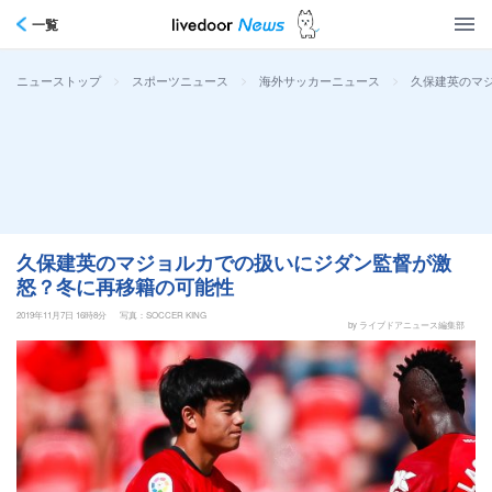
一覧
>
>
>
久保建英のマ
ニューストップ
スポーツニュース
海外サッカーニュース
久保建英のマジョルカでの扱いにジダン監督が激
怒？冬に再移籍の可能性
2019年11月7日 16時8分
写真：SOCCER KING
by ライブドアニュース編集部