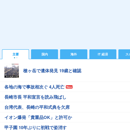
主要
国内
海外
IT 経済
ス
槍ヶ岳で遺体発見 19歳と確認
各地の海で事故相次ぐ 4人死亡
長崎市長 平和宣言を読み飛ばし
台湾代表、長崎の平和式典を欠席
イオン爆発「貴重品OK」と許可か
甲子園 10年ぶりに初戦で姿消す