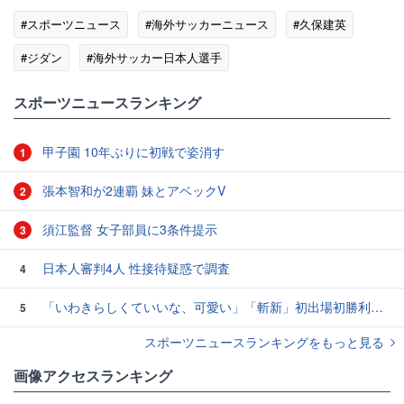
#スポーツニュース
#海外サッカーニュース
#久保建英
#ジダン
#海外サッカー日本人選手
#スポーツニュース・トピックス
スポーツニュースランキング
甲子園 10年ぶりに初戦で姿消す
1
張本智和が2連覇 妹とアベックV
2
須江監督 女子部員に3条件提示
3
日本人審判4人 性接待疑惑で調査
4
「いわきらしくていいな、可愛い」「斬新」初出場初勝利の東日本国際大昌平、アルプス彩ったフラダンス部の応援に反響 部員は感無量「夢を見ているよう」
5
スポーツニュースランキングをもっと見る
画像アクセスランキング