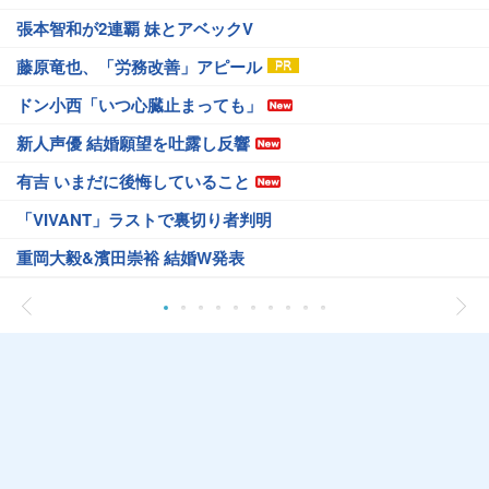
張本智和が2連覇 妹とアベックV
藤原竜也、「労務改善」アピール
ドン小西「いつ心臓止まっても」
新人声優 結婚願望を吐露し反響
有吉 いまだに後悔していること
「VIVANT」ラストで裏切り者判明
重岡大毅&濱田崇裕 結婚W発表