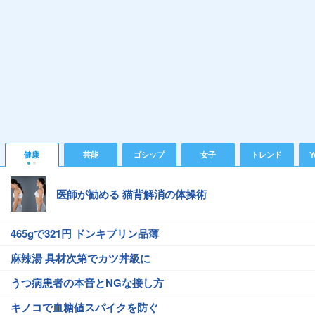
健康
芸能
ゴシップ
女子
トレンド
Y
医師が勧める 猫背解消の体操術
465gで321円 ドンキプリン品薄
麻辣湯 具材次第でカツ丼級に
うつ病患者の本音とNGな接し方
キノコで血糖値スパイクを防ぐ