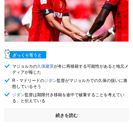
ざっくり言うと
マジョルカの
久保建英
が冬に再移籍する可能性があると地元メ
ディアが報じた
R・マドリードの
ジダン
監督がマジョルカでの久保の扱いに激
怒しているそう
ジダン
監督は期限付き移籍を途中で破棄することを考えてい
る、と伝えている
続きを読む