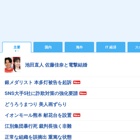
主要
国内
海外
IT 経済
ス
池田直人 佐藤佳奈と電撃結婚
銀メダリスト 本多灯被告を起訴
SNS大手5社に詐欺対策の強化要請
どうろうまつり 美人画ずらり
イオンモール熊本 献花台を設置
江別集団暴行死 裁判長強く非難
正常な組織を誤摘出 重篤な状態