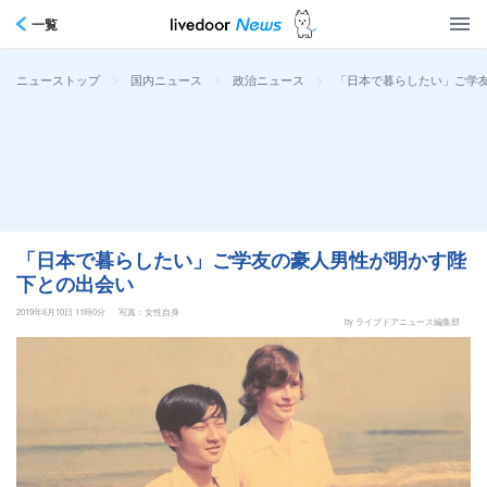
一覧
>
>
>
「日本で暮らしたい」ご学
ニューストップ
国内ニュース
政治ニュース
「日本で暮らしたい」ご学友の豪人男性が明かす陛
下との出会い
2019年6月10日 11時0分
写真：女性自身
by ライブドアニュース編集部