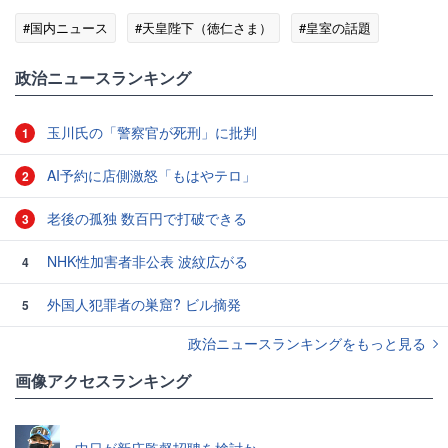
#国内ニュース
#天皇陛下（徳仁さま）
#皇室の話題
政治ニュースランキング
玉川氏の「警察官が死刑」に批判
1
AI予約に店側激怒「もはやテロ」
2
老後の孤独 数百円で打破できる
3
NHK性加害者非公表 波紋広がる
4
外国人犯罪者の巣窟? ビル摘発
5
政治ニュースランキングをもっと見る
画像アクセスランキング