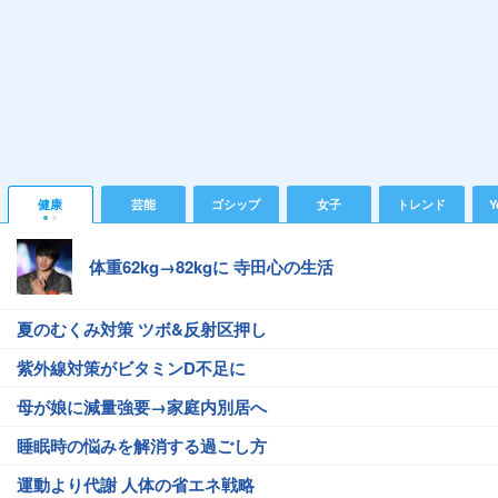
健康
芸能
ゴシップ
女子
トレンド
Y
体重62kg→82kgに 寺田心の生活
夏のむくみ対策 ツボ&反射区押し
紫外線対策がビタミンD不足に
母が娘に減量強要→家庭内別居へ
睡眠時の悩みを解消する過ごし方
運動より代謝 人体の省エネ戦略