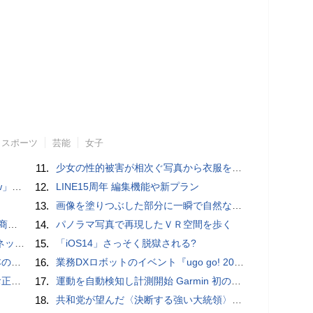
スポーツ
芸能
女子
11.
少女の性的被害が相次ぐ写真から衣服を剥ぎ取るAIポルノアプリ「ClothOff」の背後にいる人物とは？
言われる？
12.
LINE15周年 編集機能や新プラン
13.
画像を塗りつぶした部分に一瞬で自然な画像を補完する技術を早稲田大学の研究者が開発
売開始
14.
パノラマ写真で再現したＶＲ空間を歩く
秋の陣】
15.
「iOS14」さっそく脱獄される?
響も
16.
業務DXロボットのイベント『ugo go! 2022』開催 新モデル「G4」や小型モデル「ugo mini」など発表 ユースケースも多数紹介
付開始
17.
運動を自動検知し計測開始 Garmin 初のスマートバンドを発売 10日間のロングバッテリーで手間いらず
18.
共和党が望んだ〈決断する強い大統領〉が統治するアメリカの到来──「アメリカン・ドッペルゲンガー」by 池田純一#14