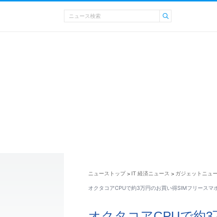
ニューストップ
IT 経済ニュース
ガジェットニュ
>
>
オクタコアCPUで約3万円のお買い得SIMフリースマホ「HU
オクタコアCPUで約3