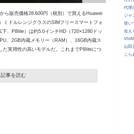
代理
から販売価格28.600円（税別）で買えるHuawei
ジャ
ウェイ）ミドルレンジクラスのSIMフリースマートフォ
使い
会え
以下、P8lite）は約5.0インチHD（720×1280ドッ
VI
CPU、2GB内蔵メモリー（RAM）、16GB内蔵ス
山田
した実用性の高いモデルだ。これまでP8liteにつ
こら
記事を読む