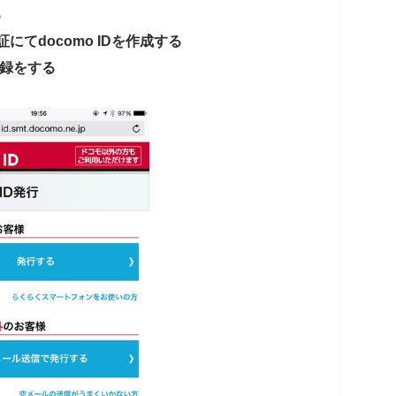
る
証にてdocomo IDを作成する
登録をする