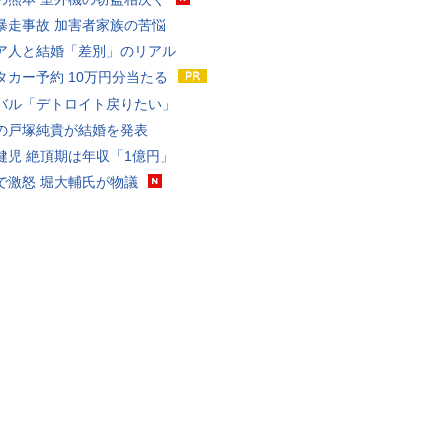
暴走事故 加害者家族の苦悩
ア人と結婚「差別」のリアル
タカー予約 10万円分当たる
バル「デトロイト戻りたい」
の戸塚純貴が結婚を発表
健児 絶頂期は年収「1億円」
で激怒 堀大輔氏が物議