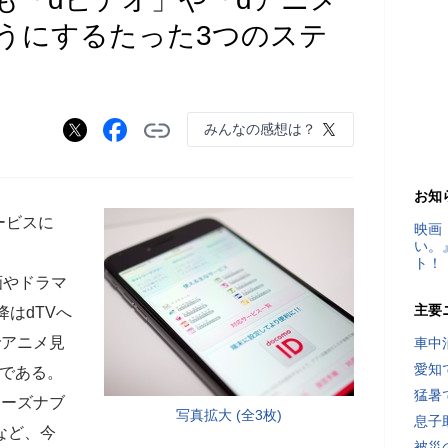
うにするたった3つのステ
みんなの感想は？
お知
ービスに
映画
い。
。
ト！
画やドラマ
主要
降はdTVへ
でアニメ見
車中
愛知
れである。
猛暑
リーズナブ
写真拡大 (全3枚)
息子
など、今
被災