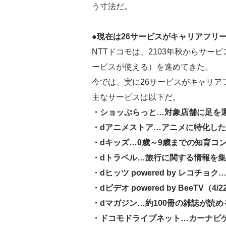
う寸法だ。
●現在は26サービスがキャリアフリ
NTTドコモは、2103年秋からサ
ービスが使える）を進めてきた。
今では、実に26サービスがキャリア
主なサービスは以下だ。
・ショッぷらっと…対象店舗に足を
・dアニメストア…アニメに特化し
・dキッズ…0歳～9歳までの知育コ
・dトラベル…旅行に関する情報を
・dヒッツ powered by レコチ
・dビデオ powered by BeeT
・dマガジン…約100冊の雑誌が読
・ドコモドライブネット…カーナビ