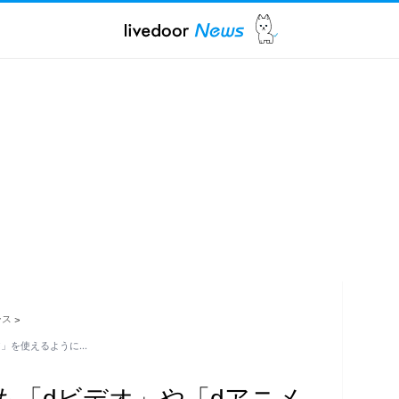
ース
>
ア」を使えるように…
も「dビデオ」や「dアニメ