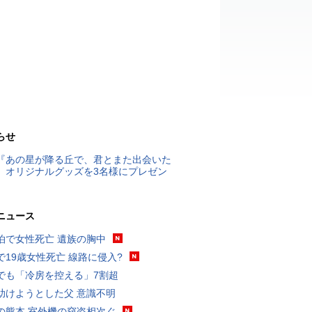
らせ
『あの星が降る丘で、君とまた出会いた
』オリジナルグッズを3名様にプレゼン
ニュース
泊で女性死亡 遺族の胸中
で19歳女性死亡 線路に侵入?
でも「冷房を控える」7割超
助けようとした父 意識不明
の熊本 室外機の窃盗相次ぐ