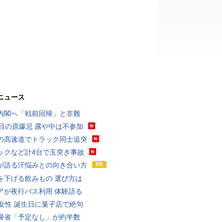
ニュース
内閣へ「戦前回帰」と非難
回目の原爆忌 露や中は不参加
の高速道でトラック同士追突
ックなど計4台で玉突き事故
が語る汗悩みとの向き合い方
を下げる飲みもの 選び方は
アが夜行バス利用 体験語る
代女性 誕生日に菓子店で絶句
帰省「予定なし」が約半数