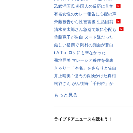
乙武洋匡氏 外国人の反応に苦笑
有名女性のカレー報告に心配の声
斉藤被告から性被害後 生活困窮
清水良太郎さん急逝で娘に心配も
佐藤寛子が告白 ヌード嫌だった
厳しい指摘で 岡村の顔面が蒼白
t.A.T.u. ロケにも来なかった
菊地亜美 マレーシア移住を発表
きゃりー「本名」をさらりと告白
井上晴美 1億円の保険かけた真相
桐谷さん がん後悔「千円位」か
もっと見る
ライブドアニュースを読もう！