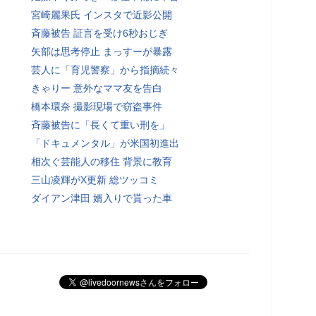
宮崎麗果氏 インスタで近影公開
斉藤被告 証言を受け6秒おじぎ
矢部は思考停止 まっすーが暴露
芸人に「育児警察」から指摘続々
きゃりー 意外なママ友を告白
橋本環奈 撮影現場で窃盗事件
斉藤被告に「長くて重い刑を」
「ドキュメンタル」が米国初進出
相次ぐ芸能人の移住 背景に教育
三山凌輝がX更新 総ツッコミ
ダイアン津田 婿入りで貰った車