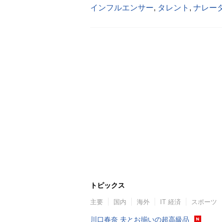
インフルエンサー
,
タレント
,
ナレー
トピックス
主要
国内
海外
IT 経済
スポーツ
川口春奈 夫とお揃いの超高級品