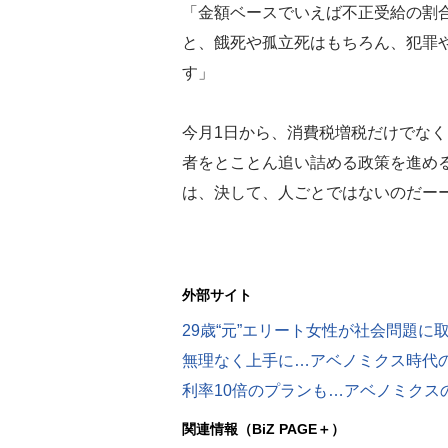
「金額ベースでいえば不正受給の割合
と、餓死や孤立死はもちろん、犯罪
す」
今月1日から、消費税増税だけでな
者をとことん追い詰める政策を進め
は、決して、人ごとではないのだー
外部サイト
29歳“元”エリート女性が社会問題に
無理なく上手に…アベノミクス時代の
利率10倍のプランも…アベノミクスの
関連情報（BiZ PAGE＋）