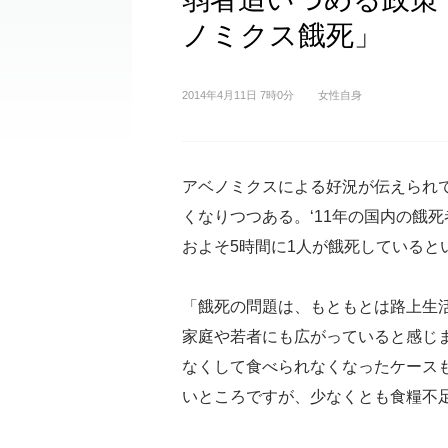
ノミクス餓死」
2014年4月11日 7時0分
女性自身
アベノミクスによる好況が伝えられ
くなりつつある。‘11年の国内の餓死
およそ5時間に1人が餓死していると
「餓死の問題は、もともとは路上生
家庭や若者にも広がっていると感じ
なくして食べられなくなったケース
いところですが、少なくとも食糧不