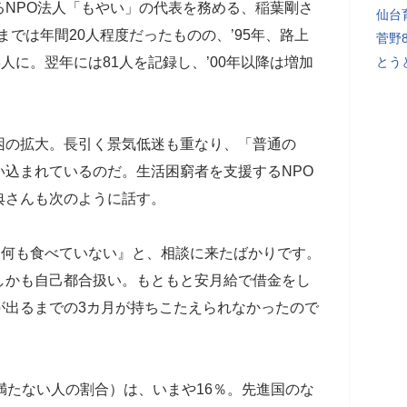
るNPO法人「もやい」の代表を務める、稲葉剛さ
仙台
までは年間20人程度だったものの、’95年、路上
菅野
人に。翌年には81人を記録し、’00年以降は増加
とう
困の拡大。長引く景気低迷も重なり、「普通の
い込まれているのだ。生活困窮者を支援するNPO
典さんも次のように話す。
間何も食べていない』と、相談に来たばかりです。
しかも自己都合扱い。もともと安月給で借金をし
が出るまでの3カ月が持ちこたえられなかったので
満たない人の割合）は、いまや16％。先進国のな