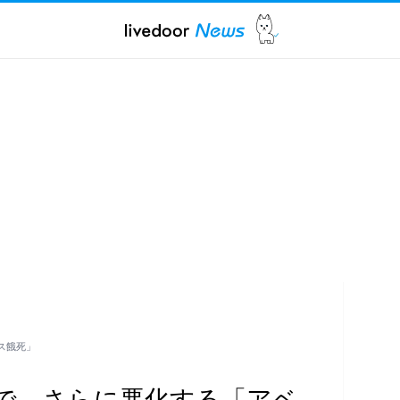
ス餓死」
で…さらに悪化する「アベ