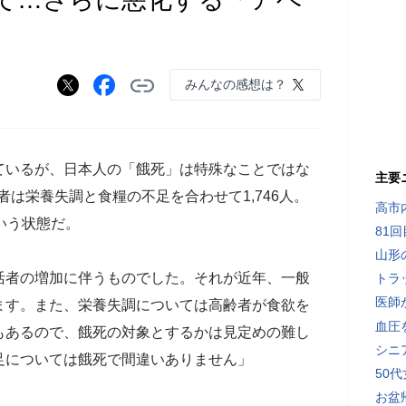
みんなの感想は？
ているが、日本人の「餓死」は特殊なことではな
主要
者は栄養失調と食糧の不足を合わせて1,746人。
高市
いう状態だ。
81
山形
活者の増加に伴うものでした。それが近年、一般
トラ
医師
ます。また、栄養失調については高齢者が食欲を
血圧
もあるので、餓死の対象とするかは見定めの難し
シニ
足については餓死で間違いありません」
50
お盆