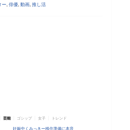
ター
,
俳優
,
動画
,
推し活
芸能
ゴシップ
女子
トレンド
妊娠中くみっきー移住準備に本音