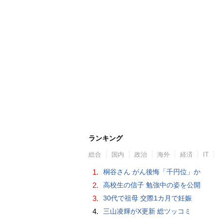
ランキング
総合
国内
政治
海外
経済
IT
1.
桐谷さん がん後悔「千円位」か
2.
高校生の信子 勉強中の姿を公開
3.
30代で祖母 交際1カ月で妊娠
4.
三山凌輝がX更新 総ツッコミ