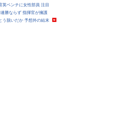
育英ベンチに女性部員 注目
8連勝ならず 指揮官が擁護
とう脱いだか 予想外の結末