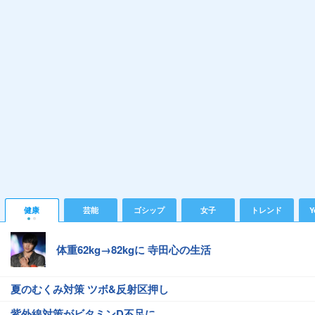
健康
芸能
ゴシップ
女子
トレンド
Y
体重62kg→82kgに 寺田心の生活
夏のむくみ対策 ツボ&反射区押し
紫外線対策がビタミンD不足に