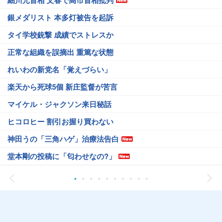
細川元首相 文春で高市首相批判
銀メダリスト 本多灯被告を起訴
タイ学校銃撃 成績でストレスか
正常な組織を誤摘出 重篤な状態
れいわの新党名「覚えづらい」
楽天から死球5個 新庄監督が苦言
マイケル・ジャクソン来日秘話
ヒコロヒー 割引お握り買わない
神田うの「三角ハゲ」治療法告白
堂本剛の投稿に「匂わせなの?」