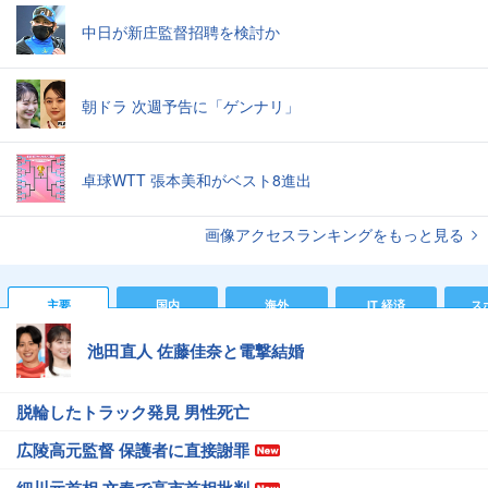
中日が新庄監督招聘を検討か
朝ドラ 次週予告に「ゲンナリ」
卓球WTT 張本美和がベスト8進出
画像アクセスランキングをもっと見る
主要
国内
海外
IT 経済
ス
池田直人 佐藤佳奈と電撃結婚
脱輪したトラック発見 男性死亡
広陵高元監督 保護者に直接謝罪