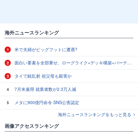
海外ニュースランキング
米で夫婦がビッグフットに遭遇?
1
面白い要素を全部乗せ、ローグライク×デッキ構築×パーティ制RPGの「Chrono Ark」を遊んでみた
2
タイで銃乱射 祖父母も殺害か
3
7月米雇用 就業者数が2.3万人減
4
メタに900億円命令 SNS公害認定
5
海外ニュースランキングをもっと見る
画像アクセスランキング