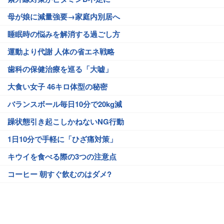
母が娘に減量強要→家庭内別居へ
睡眠時の悩みを解消する過ごし方
運動より代謝 人体の省エネ戦略
歯科の保健治療を巡る「大嘘」
大食い女子 46キロ体型の秘密
バランスボール毎日10分で20kg減
躁状態引き起こしかねないNG行動
1日10分で手軽に「ひざ痛対策」
キウイを食べる際の3つの注意点
コーヒー 朝すぐ飲むのはダメ?