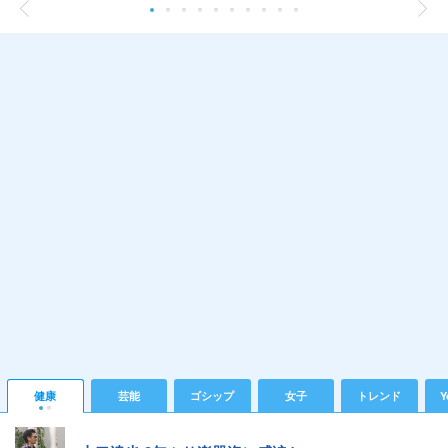
健康
芸能
ゴシップ
女子
トレンド
Y