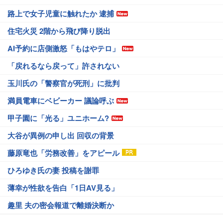
路上で女子児童に触れたか 逮捕
住宅火災 2階から飛び降り脱出
AI予約に店側激怒「もはやテロ」
「戻れるなら戻って」許されない
玉川氏の「警察官が死刑」に批判
満員電車にベビーカー 議論呼ぶ
甲子園に「光る」ユニホーム?
大谷が異例の申し出 回収の背景
藤原竜也「労務改善」をアピール
ひろゆき氏の妻 投稿を謝罪
薄幸が性欲を告白「1日AV見る」
趣里 夫の密会報道で離婚決断か