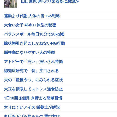
山口達也 8年ぶり楽器姿に感涙か
運動より代謝 人体の省エネ戦略
大食い女子 46キロ体型の秘密
バランスボール毎日10分で20kg減
躁状態引き起こしかねないNG行動
脳梗塞になりやすい人の特徴
アトピーで「汚い」扱いされ苦悩
認知症研究で「音」注目される
夫の「産後うつ」にみられる症状
大豆を摂取してストレス過食防止
1日10回 お腹引き締まる簡単習慣
太りにくいアイス 栄養士が解説
血圧を下げる飲みもの 選び方は