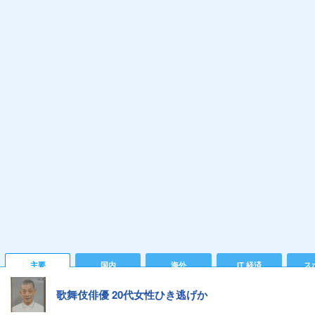
主要
国内
海外
IT 経済
ス
歌舞伎俳優 20代女性ひき逃げか