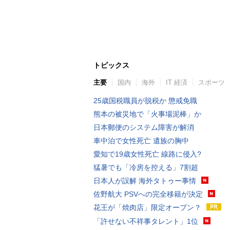
トピックス
主要
国内
海外
IT 経済
スポーツ
25歳国税職員が脱税か 懲戒免職
熊本の被災地で「火事場泥棒」か
日本郵便のシステム障害が解消
車中泊で女性死亡 遺族の胸中
愛知で19歳女性死亡 線路に侵入?
猛暑でも「冷房を控える」7割超
日本人が誤解 海外タトゥー事情
佐野航大 PSVへの完全移籍が決定
花王が「焼肉店」限定オープン？
「許せない不祥事タレント」1位