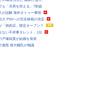
でも「冷房を控える」7割超
人が誤解 海外タトゥー事情
航大 PSVへの完全移籍が決定
が「焼肉店」限定オープン？
せない不祥事タレント」1位
の戸塚純貴が結婚を発表
で激怒 堀大輔氏が物議