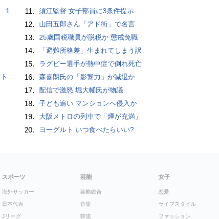
で誘い出し
11.
須江監督 女子部員に3条件提示
12.
山田五郎さん「アド街」で名言
13.
25歳国税職員が脱税か 懲戒免職
14.
「避難所格差」生まれてしまう訳
15.
ラグビー選手が熱中症で倒れ死亡
岡山県警
16.
森喜朗氏の「影響力」が減退か
17.
配信で激怒 堀大輔氏が物議
18.
子ども追い マンションへ侵入か
19.
大阪メトロの列車で「煙が充満」
20.
ヨーグルト いつ食べたらいい?
スポーツ
芸能
女子
海外サッカー
芸能総合
恋愛
日本代表
音楽
ライフスタイル
Jリーグ
韓流
ファッション