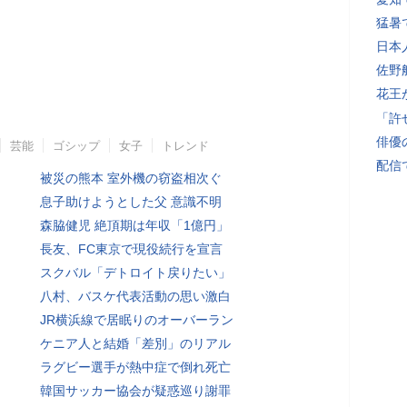
猛暑
日本
佐野
花王
「許
俳優
芸能
ゴシップ
女子
トレンド
配信
被災の熊本 室外機の窃盗相次ぐ
息子助けようとした父 意識不明
森脇健児 絶頂期は年収「1億円」
長友、FC東京で現役続行を宣言
スクバル「デトロイト戻りたい」
八村、バスケ代表活動の思い激白
JR横浜線で居眠りのオーバーラン
ケニア人と結婚「差別」のリアル
ラグビー選手が熱中症で倒れ死亡
韓国サッカー協会が疑惑巡り謝罪