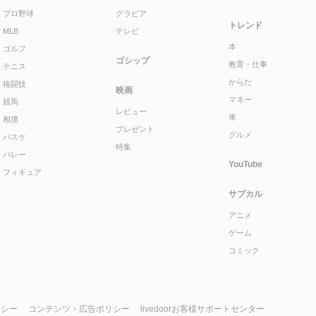
プロ野球
グラビア
トレンド
MLB
テレビ
本
ゴルフ
ゴシップ
教育・仕事
テニス
からだ
格闘技
映画
マネー
競馬
レビュー
車
相撲
プレゼント
グルメ
バスケ
特集
バレー
YouTube
フィギュア
サブカル
アニメ
ゲーム
コミック
リシー
コンテンツ・広告ポリシー
livedoorお客様サポートセンター