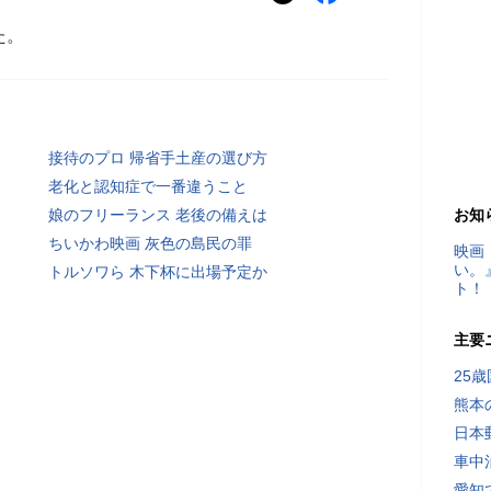
た。
接待のプロ 帰省手土産の選び方
老化と認知症で一番違うこと
娘のフリーランス 老後の備えは
お知
ちいかわ映画 灰色の島民の罪
映画
い。
トルソワら 木下杯に出場予定か
ト！
主要
25
熊本
日本
車中
愛知