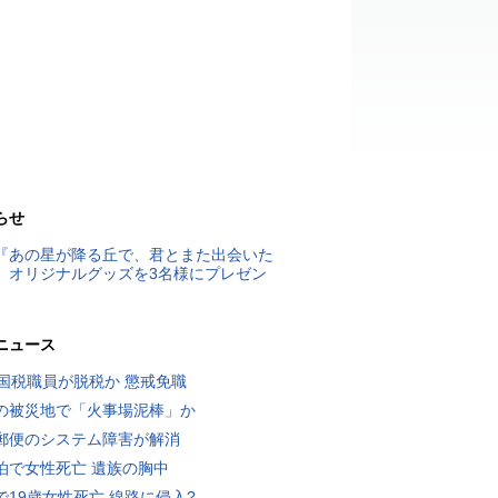
らせ
『あの星が降る丘で、君とまた出会いた
』オリジナルグッズを3名様にプレゼン
ニュース
歳国税職員が脱税か 懲戒免職
の被災地で「火事場泥棒」か
郵便のシステム障害が解消
泊で女性死亡 遺族の胸中
で19歳女性死亡 線路に侵入?