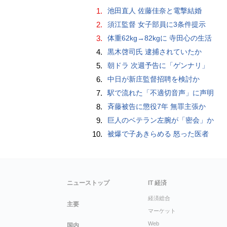
1.
池田直人 佐藤佳奈と電撃結婚
2.
須江監督 女子部員に3条件提示
3.
体重62kg→82kgに 寺田心の生活
4.
黒木啓司氏 逮捕されていたか
5.
朝ドラ 次週予告に「ゲンナリ」
6.
中日が新庄監督招聘を検討か
7.
駅で流れた「不適切音声」に声明
8.
斉藤被告に懲役7年 無罪主張か
9.
巨人のベテラン左腕が「密会」か
10.
被爆で子あきらめる 怒った医者
ニューストップ
IT 経済
経済総合
主要
マーケット
Web
国内