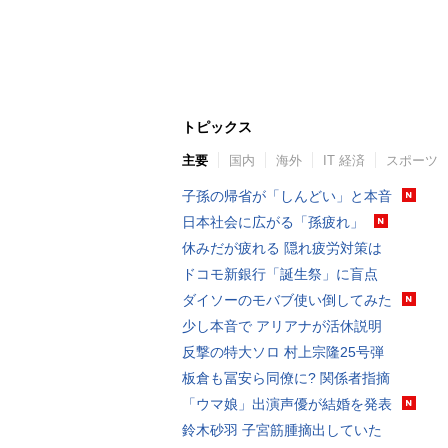
トピックス
主要
国内
海外
IT 経済
スポーツ
子孫の帰省が「しんどい」と本音
日本社会に広がる「孫疲れ」
休みだが疲れる 隠れ疲労対策は
ドコモ新銀行「誕生祭」に盲点
ダイソーのモバブ使い倒してみた
少し本音で アリアナが活休説明
反撃の特大ソロ 村上宗隆25号弾
板倉も冨安ら同僚に? 関係者指摘
「ウマ娘」出演声優が結婚を発表
鈴木砂羽 子宮筋腫摘出していた