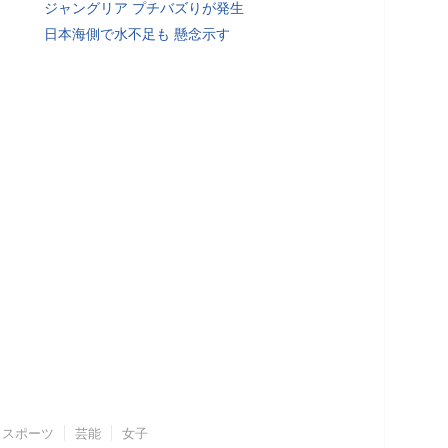
ジャングリア プチバズりが発生
日本海側で水不足も 懸念示す
スポーツ
芸能
女子