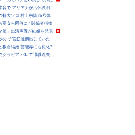
本音で アリアナが活休説明
の特大ソロ 村上宗隆25号弾
も冨安ら同僚に? 関係者指摘
マ娘」出演声優が結婚を発表
砂羽 子宮筋腫摘出していた
と板倉結婚 芸能界にも変化?
でグラビア バレて退職過去