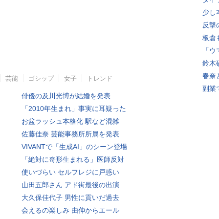
少し
反撃
板倉
「ウ
鈴木
春奈
芸能
ゴシップ
女子
トレンド
副業
俳優の及川光博が結婚を発表
「2010年生まれ」事実に耳疑った
お盆ラッシュ本格化 駅など混雑
佐藤佳奈 芸能事務所所属を発表
VIVANTで「生成AI」のシーン登場
「絶対に奇形生まれる」医師反対
使いづらい セルフレジに戸惑い
山田五郎さん アド街最後の出演
大久保佳代子 男性に貢いだ過去
会えるの楽しみ 由伸からエール