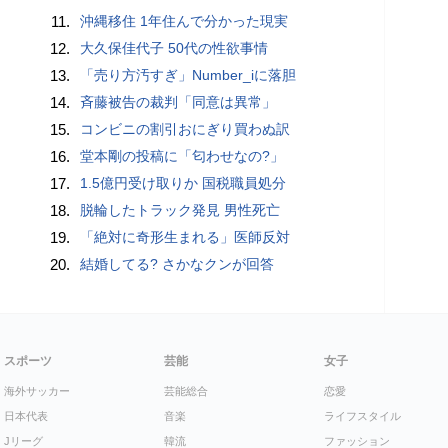
11.
沖縄移住 1年住んで分かった現実
12.
大久保佳代子 50代の性欲事情
13.
「売り方汚すぎ」Number_iに落胆
14.
斉藤被告の裁判「同意は異常」
15.
コンビニの割引おにぎり買わぬ訳
16.
堂本剛の投稿に「匂わせなの?」
17.
1.5億円受け取りか 国税職員処分
18.
脱輪したトラック発見 男性死亡
19.
「絶対に奇形生まれる」医師反対
20.
結婚してる? さかなクンが回答
スポーツ
芸能
女子
海外サッカー
芸能総合
恋愛
日本代表
音楽
ライフスタイル
Jリーグ
韓流
ファッション