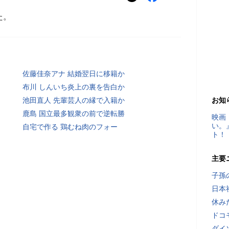
た。
佐藤佳奈アナ 結婚翌日に移籍か
布川 しんいち炎上の裏を告白か
池田直人 先輩芸人の縁で入籍か
お知
鹿島 国立最多観衆の前で逆転勝
映画
い。
自宅で作る 鶏むね肉のフォー
ト！
主要
子孫
日本
休み
ドコ
ダイ