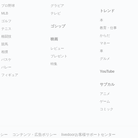
プロ野球
グラビア
トレンド
MLB
テレビ
本
ゴルフ
ゴシップ
教育・仕事
テニス
からだ
格闘技
映画
マネー
競馬
レビュー
車
相撲
プレゼント
グルメ
バスケ
特集
バレー
YouTube
フィギュア
サブカル
アニメ
ゲーム
コミック
リシー
コンテンツ・広告ポリシー
livedoorお客様サポートセンター