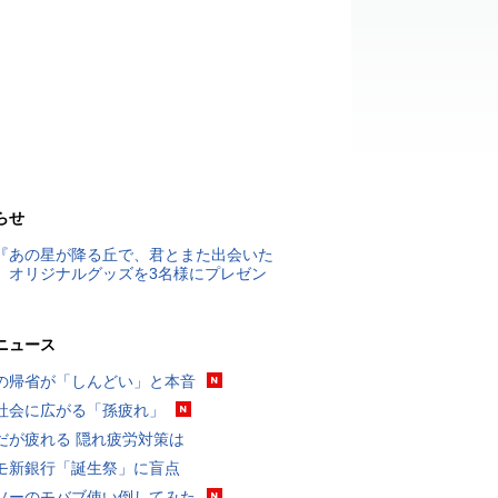
らせ
『あの星が降る丘で、君とまた出会いた
』オリジナルグッズを3名様にプレゼン
ニュース
の帰省が「しんどい」と本音
社会に広がる「孫疲れ」
だが疲れる 隠れ疲労対策は
モ新銀行「誕生祭」に盲点
ソーのモバブ使い倒してみた