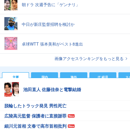
朝ドラ 次週予告に「ゲンナリ」
中日が新庄監督招聘を検討か
卓球WTT 張本美和がベスト8進出
画像アクセスランキングをもっと見る
主要
国内
海外
IT 経済
ス
池田直人 佐藤佳奈と電撃結婚
脱輪したトラック発見 男性死亡
広陵高元監督 保護者に直接謝罪
細川元首相 文春で高市首相批判