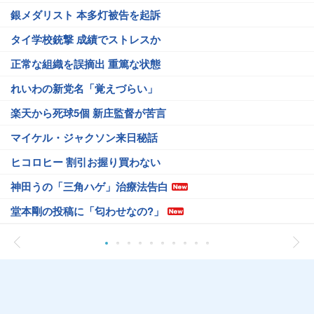
銀メダリスト 本多灯被告を起訴
タイ学校銃撃 成績でストレスか
正常な組織を誤摘出 重篤な状態
れいわの新党名「覚えづらい」
楽天から死球5個 新庄監督が苦言
マイケル・ジャクソン来日秘話
ヒコロヒー 割引お握り買わない
神田うの「三角ハゲ」治療法告白
堂本剛の投稿に「匂わせなの?」