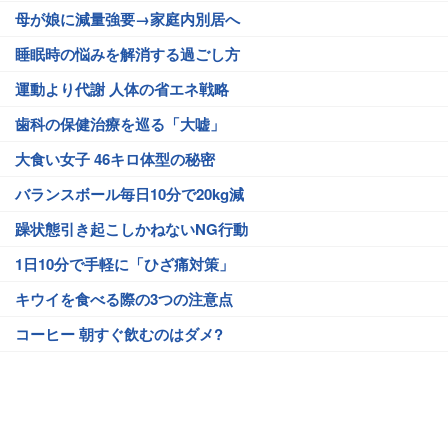
母が娘に減量強要→家庭内別居へ
睡眠時の悩みを解消する過ごし方
運動より代謝 人体の省エネ戦略
歯科の保健治療を巡る「大嘘」
大食い女子 46キロ体型の秘密
バランスボール毎日10分で20kg減
躁状態引き起こしかねないNG行動
1日10分で手軽に「ひざ痛対策」
キウイを食べる際の3つの注意点
コーヒー 朝すぐ飲むのはダメ?