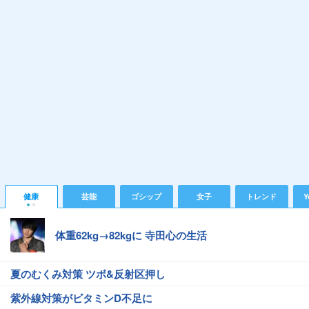
健康
芸能
ゴシップ
女子
トレンド
Y
体重62kg→82kgに 寺田心の生活
夏のむくみ対策 ツボ&反射区押し
紫外線対策がビタミンD不足に