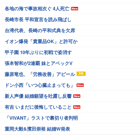
各地の海で事故相次ぐ 4人死亡
長崎市長 平和宣言を読み飛ばし
台湾代表、長崎の平和式典を欠席
イオン爆発「貴重品OK」と許可か
甲子園 10年ぶりに初戦で姿消す
張本智和が2連覇 妹とアベックV
藤原竜也、「労務改善」アピール
ドン小西「いつ心臓止まっても」
新人声優 結婚願望を吐露し反響
有吉 いまだに後悔していること
「VIVANT」ラストで裏切り者判明
重岡大毅&濱田崇裕 結婚W発表