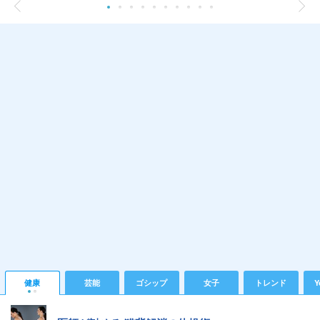
健康
芸能
ゴシップ
女子
トレンド
Y