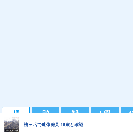
主要
国内
海外
IT 経済
ス
槍ヶ岳で遺体発見 19歳と確認