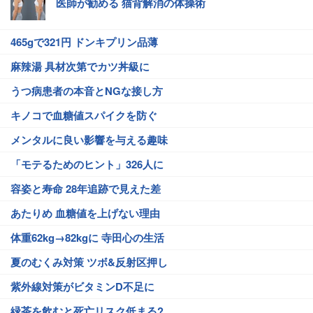
医師が勧める 猫背解消の体操術
465gで321円 ドンキプリン品薄
麻辣湯 具材次第でカツ丼級に
うつ病患者の本音とNGな接し方
キノコで血糖値スパイクを防ぐ
メンタルに良い影響を与える趣味
「モテるためのヒント」326人に
容姿と寿命 28年追跡で見えた差
あたりめ 血糖値を上げない理由
体重62kg→82kgに 寺田心の生活
夏のむくみ対策 ツボ&反射区押し
紫外線対策がビタミンD不足に
緑茶を飲むと死亡リスク低まる?