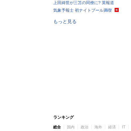
上田綺世が三笘の同僚に? 英報道
気象予報士 初ナイトプール満喫
もっと見る
ランキング
総合
国内
政治
海外
経済
IT