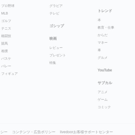
プロ野球
グラビア
トレンド
MLB
テレビ
本
ゴルフ
ゴシップ
教育・仕事
テニス
からだ
格闘技
映画
マネー
競馬
レビュー
車
相撲
プレゼント
グルメ
バスケ
特集
バレー
YouTube
フィギュア
サブカル
アニメ
ゲーム
コミック
リシー
コンテンツ・広告ポリシー
livedoorお客様サポートセンター