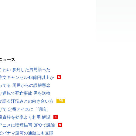
ニュース
こわい 参列した男児語った
注文キャンセル43億円以上か
ってる 周囲からの誤解懸念
り運転で死亡事故 男を送検
が語る汗悩みとの向き合い方
げで 定番アイスに「明暗」
投資枠を効率よく利用 解説
アニメに喫煙描写 BPOで議論
でパナマ運河の通航にも支障