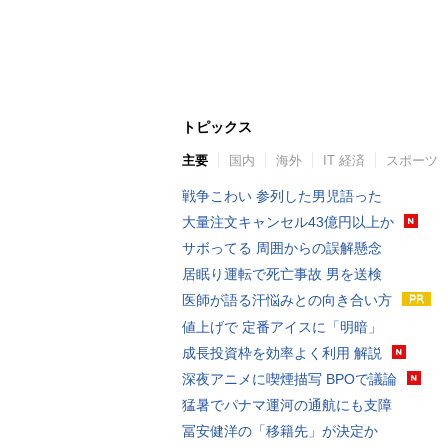
トピックス
主要
国内
海外
IT 経済
スポーツ
戦争こわい 参列した男児語った
大量注文キャンセル43億円以上か
サボってる 周囲からの誤解懸念
居眠り運転で死亡事故 男を送検
医師が語る汗悩みとの向き合い方
値上げで 定番アイスに「明暗」
成長投資枠を効率よく利用 解説
深夜アニメに喫煙描写 BPOで議論
猛暑でパナマ運河の通航にも支障
冨安健洋の「移籍先」が決定か