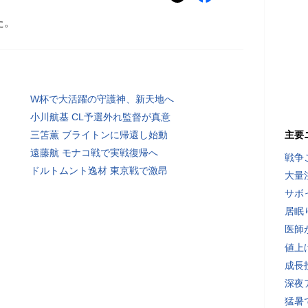
た。
W杯で大活躍の守護神、新天地へ
小川航基 CL予選外れ監督が真意
三笘薫 ブライトンに帰還し始動
主要
遠藤航 モナコ戦で実戦復帰へ
戦争
ドルトムント逸材 東京戦で激昂
大量
サボ
居眠
医師
値上
成長
深夜
猛暑