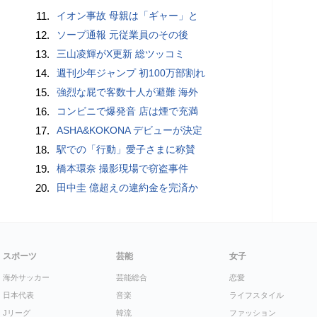
11.
イオン事故 母親は「ギャー」と
12.
ソープ通報 元従業員のその後
13.
三山凌輝がX更新 総ツッコミ
14.
週刊少年ジャンプ 初100万部割れ
15.
強烈な屁で客数十人が避難 海外
16.
コンビニで爆発音 店は煙で充満
17.
ASHA&KOKONA デビューが決定
18.
駅での「行動」愛子さまに称賛
19.
橋本環奈 撮影現場で窃盗事件
20.
田中圭 億超えの違約金を完済か
スポーツ
芸能
女子
海外サッカー
芸能総合
恋愛
日本代表
音楽
ライフスタイル
Jリーグ
韓流
ファッション