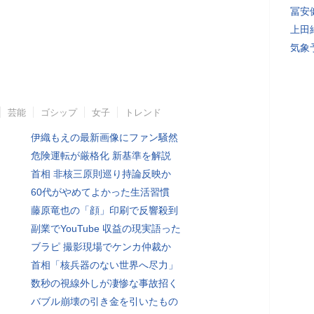
冨安
上田
気象
芸能
ゴシップ
女子
トレンド
伊織もえの最新画像にファン騒然
危険運転が厳格化 新基準を解説
首相 非核三原則巡り持論反映か
60代がやめてよかった生活習慣
藤原竜也の「顔」印刷で反響殺到
副業でYouTube 収益の現実語った
ブラピ 撮影現場でケンカ仲裁か
首相「核兵器のない世界へ尽力」
数秒の視線外しが凄惨な事故招く
バブル崩壊の引き金を引いたもの