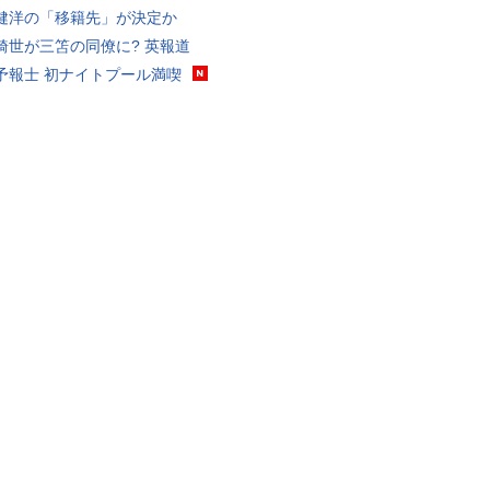
健洋の「移籍先」が決定か
綺世が三笘の同僚に? 英報道
予報士 初ナイトプール満喫