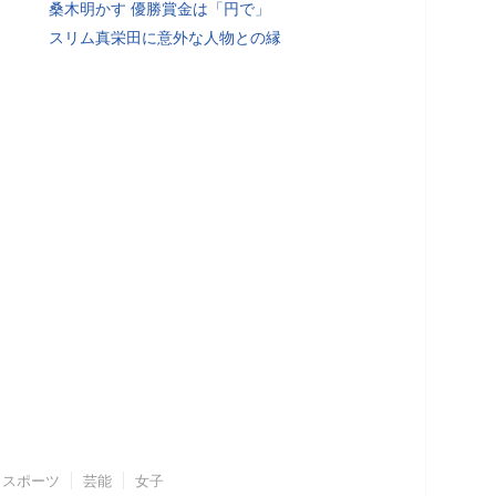
桑木明かす 優勝賞金は「円で」
スリム真栄田に意外な人物との縁
スポーツ
芸能
女子