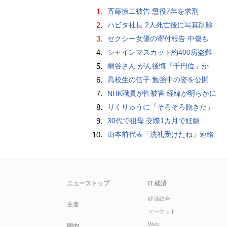
1.
斉藤慎二被告 懲役7年を求刑
2.
ハビタ社長 2人死亡後に写真削除
3.
セクシー女優の寄付報告 中傷も
4.
シャインマスカット約400房盗難
5.
桐谷さん がん後悔「千円位」か
6.
高校生の信子 勉強中の姿を公開
7.
NHK職員が性被害 経緯が明らかに
8.
りくりゅうに「そろそろ飽きた」
9.
30代で祖母 交際1カ月で妊娠
10.
山本前代表「洗礼受けたね」連絡
ニューストップ
IT 経済
経済総合
主要
マーケット
Web
国内