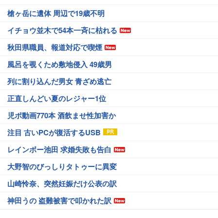
槍ヶ岳に遺体 周辺で19歳不明
イチョウ並木で54本一斉に枯れる
秋田県職員、報道対応で喫煙
風呂を覗くため敷地侵入 49歳男
列に割り込んだ男女 青ざめ逃亡
正直しんどい夏のレジャー1位
児ポ動画770本 酒飲ませ性加害か
注目 古いPCが復活するUSB
レインボー池田 求婚失敗も告白
大野智のびっしりタトゥーに異変
山崎怜奈、突然妊娠だけ公表の訳
神田うの 盗難被害で叩かれた訳