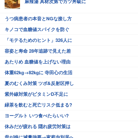
麻辣湯 具材次第でカツ丼級に
うつ病患者の本音とNGな接し方
キノコで血糖値スパイクを防ぐ
「モテるためのヒント」326人に
容姿と寿命 28年追跡で見えた差
あたりめ 血糖値を上げない理由
体重62kg→82kgに 寺田心の生活
夏のむくみ対策 ツボ&反射区押し
紫外線対策がビタミンD不足に
緑茶を飲むと死亡リスク低まる?
ヨーグルト いつ食べたらいい?
休みだが疲れる 隠れ疲労対策は
母が娘に減量強要→家庭内別居へ