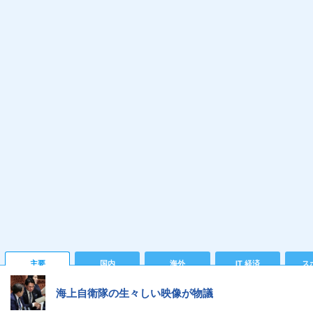
主要
国内
海外
IT 経済
ス
海上自衛隊の生々しい映像が物議