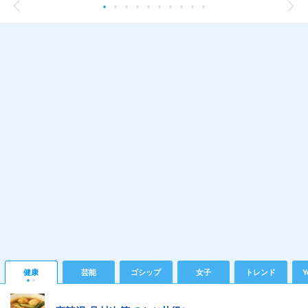
健康
芸能
ゴシップ
女子
トレンド
Y