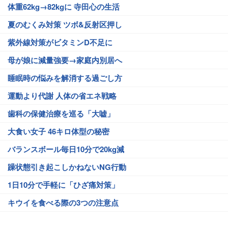
体重62kg→82kgに 寺田心の生活
夏のむくみ対策 ツボ&反射区押し
紫外線対策がビタミンD不足に
母が娘に減量強要→家庭内別居へ
睡眠時の悩みを解消する過ごし方
運動より代謝 人体の省エネ戦略
歯科の保健治療を巡る「大嘘」
大食い女子 46キロ体型の秘密
バランスボール毎日10分で20kg減
躁状態引き起こしかねないNG行動
1日10分で手軽に「ひざ痛対策」
キウイを食べる際の3つの注意点