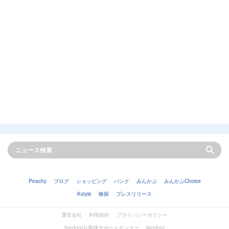
Peachy
ブログ
ショッピング
バンク
みんかぶ
みんかぶChoice
Kstyle
株探
プレスリリース
運営会社
利用規約
プライバシーポリシー
livedoorお客様サポートセンター
livedoor