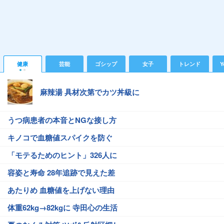
健康
芸能
ゴシップ
女子
トレンド
Y
麻辣湯 具材次第でカツ丼級に
うつ病患者の本音とNGな接し方
キノコで血糖値スパイクを防ぐ
「モテるためのヒント」326人に
容姿と寿命 28年追跡で見えた差
あたりめ 血糖値を上げない理由
体重62kg→82kgに 寺田心の生活