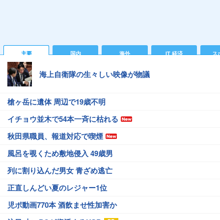
主要
国内
海外
IT 経済
ス
海上自衛隊の生々しい映像が物議
槍ヶ岳に遺体 周辺で19歳不明
イチョウ並木で54本一斉に枯れる
秋田県職員、報道対応で喫煙
風呂を覗くため敷地侵入 49歳男
列に割り込んだ男女 青ざめ逃亡
正直しんどい夏のレジャー1位
児ポ動画770本 酒飲ませ性加害か