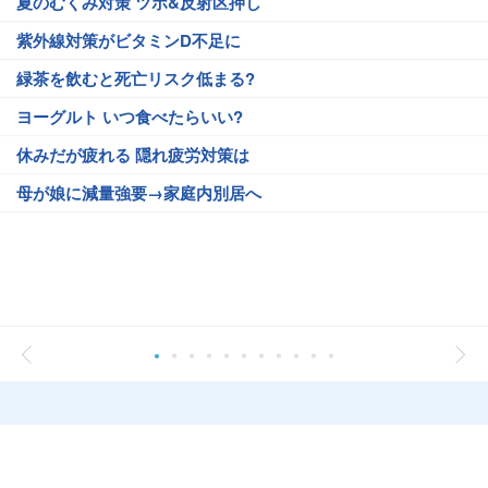
夏のむくみ対策 ツボ&反射区押し
紫外線対策がビタミンD不足に
緑茶を飲むと死亡リスク低まる?
ヨーグルト いつ食べたらいい?
休みだが疲れる 隠れ疲労対策は
母が娘に減量強要→家庭内別居へ