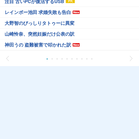
注目 古いPCが復活するUSB
レインボー池田 求婚失敗も告白
大野智のびっしりタトゥーに異変
山崎怜奈、突然妊娠だけ公表の訳
神田うの 盗難被害で叩かれた訳