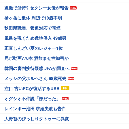
盗撮で所持? セクシー女優が報告
槍ヶ岳に遺体 周辺で19歳不明
秋田県職員、報道対応で喫煙
風呂を覗くため敷地侵入 49歳男
正直しんどい夏のレジャー1位
児ポ動画770本 酒飲ませ性加害か
韓国の審判接待疑惑 JFAが調査へ
メッシの父ホルヘさん 68歳死去
注目 古いPCが復活するUSB
オグシオ不仲説「嫌だった」
レインボー池田 求婚失敗も告白
大野智のびっしりタトゥーに異変