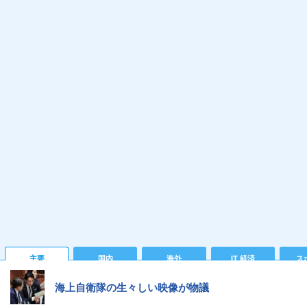
主要
国内
海外
IT 経済
ス
海上自衛隊の生々しい映像が物議