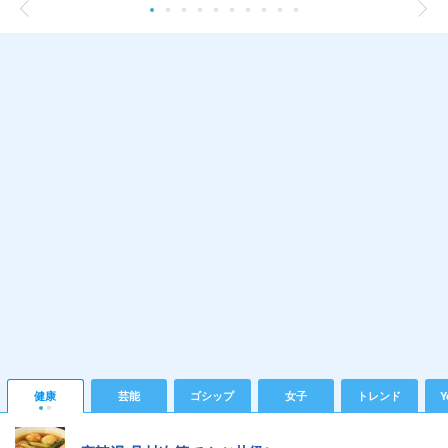
健康
芸能
ゴシップ
女子
トレンド
Y