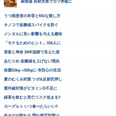
麻辣湯 具材次第でカツ丼級に
うつ病患者の本音とNGな接し方
キノコで血糖値スパイクを防ぐ
メンタルに良い影響を与える趣味
「モテるためのヒント」326人に
容姿と寿命 28年追跡で見えた差
あたりめ 血糖値を上げない理由
体重62kg→82kgに 寺田心の生活
夏のむくみ対策 ツボ&反射区押し
紫外線対策がビタミンD不足に
緑茶を飲むと死亡リスク低まる?
ヨーグルト いつ食べたらいい?
休みだが疲れる 隠れ疲労対策は