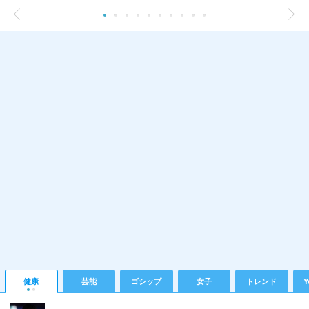
健康
芸能
ゴシップ
女子
トレンド
Y