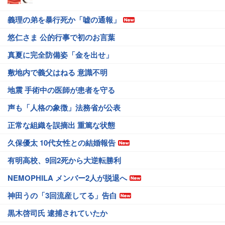
義理の弟を暴行死か「嘘の通報」
悠仁さま 公的行事で初のお言葉
真夏に完全防備姿「金を出せ」
敷地内で義父はねる 意識不明
地震 手術中の医師が患者を守る
声も「人格の象徴」法務省が公表
正常な組織を誤摘出 重篤な状態
久保優太 10代女性との結婚報告
有明高校、9回2死から大逆転勝利
NEMOPHILA メンバー2人が脱退へ
神田うの「3回流産してる」告白
黒木啓司氏 逮捕されていたか