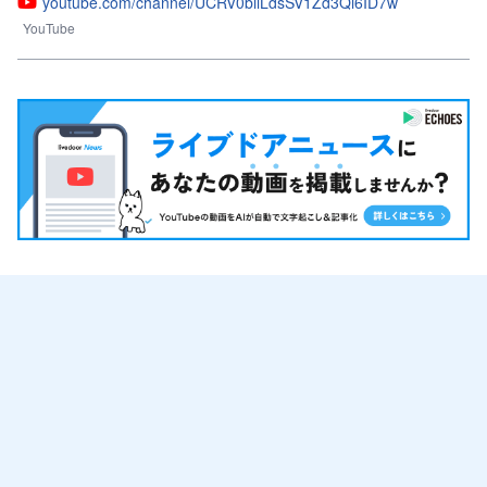
youtube.com/channel/UCRV0biiLdsSV1Zd3Qi6ID7w
YouTube