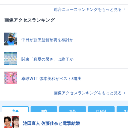
総合ニュースランキングをもっと見る
画像アクセスランキング
中日が新庄監督招聘を検討か
関東「真夏の暑さ」は終了か
卓球WTT 張本美和がベスト8進出
画像アクセスランキングをもっと見る
主要
国内
海外
IT 経済
ス
池田直人 佐藤佳奈と電撃結婚