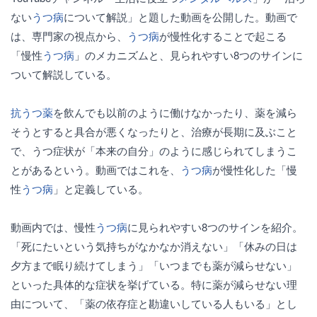
ない
うつ病
について解説」と題した動画を公開した。動画で
は、専門家の視点から、
うつ病
が慢性化することで起こる
「慢性
うつ病
」のメカニズムと、見られやすい8つのサインに
ついて解説している。
抗うつ薬
を飲んでも以前のように働けなかったり、薬を減ら
そうとすると具合が悪くなったりと、治療が長期に及ぶこと
で、うつ症状が「本来の自分」のように感じられてしまうこ
とがあるという。動画ではこれを、
うつ病
が慢性化した「慢
性
うつ病
」と定義している。
動画内では、慢性
うつ病
に見られやすい8つのサインを紹介。
「死にたいという気持ちがなかなか消えない」「休みの日は
夕方まで眠り続けてしまう」「いつまでも薬が減らせない」
といった具体的な症状を挙げている。特に薬が減らせない理
由について、「薬の依存症と勘違いしている人もいる」とし