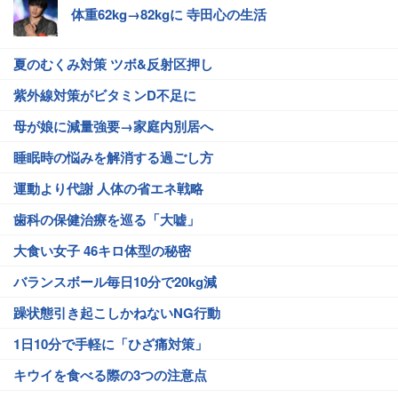
体重62kg→82kgに 寺田心の生活
夏のむくみ対策 ツボ&反射区押し
紫外線対策がビタミンD不足に
母が娘に減量強要→家庭内別居へ
睡眠時の悩みを解消する過ごし方
運動より代謝 人体の省エネ戦略
歯科の保健治療を巡る「大嘘」
大食い女子 46キロ体型の秘密
バランスボール毎日10分で20kg減
躁状態引き起こしかねないNG行動
1日10分で手軽に「ひざ痛対策」
キウイを食べる際の3つの注意点