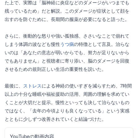
た上で、実際は「脳神経に炎症などのダメージがいつまでも
残っているため」だと解説。このダメージが症状として顔を
出すのを防ぐために、長期間の服薬が必要になると語った。
さらに、衝動的な怒りや強い孤独感、ささいなことで崩れて
しまう体調の波なども慢性
うつ病
の特徴として言及。治らな
いのは「あなたの意志が弱いからでも、努力が足りないから
でもありません」と視聴者に寄り添い、脳のダメージを回復
させるための規則正しい生活の重要性を説いた。
最後に、
ストレス
による神経の使いすぎを減らすため、7時間
以上の十分な睡眠や福祉援助の活用、周囲の理解を求めてい
くことが大切だと提示。慢性といっても決して治らないもの
ではなく、「去年の今頃よりも良くなっている」という実感
とともに少しずつ改善されていくと結論づけた。
YouTubeの動画内容