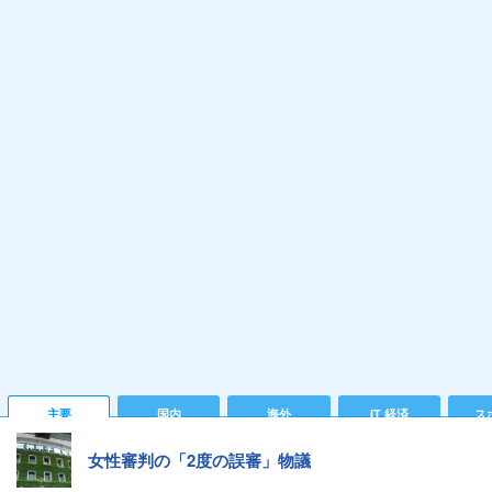
主要
国内
海外
IT 経済
ス
女性審判の「2度の誤審」物議