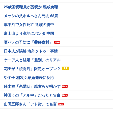
25歳国税職員が脱税か 懲戒免職
メッシの父ホルヘさん死去 68歳
車中泊で女性死亡 遺族の胸中
富士山より高地にパンダ 中国
夏バテの予防に「薬膳食材」
日本人が誤解 海外タトゥー事情
ケニア人と結婚「差別」のリアル
花王が「焼肉店」限定オープン？
やす子 相次ぐ結婚発表に反応
鈴木福「恋愛話」親友らが明かす
神田うの「アル中」だったと告白
山田五郎さん「アド街」で名言