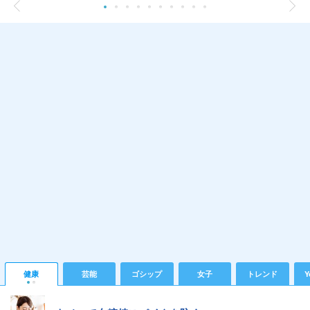
健康
芸能
ゴシップ
女子
トレンド
Y