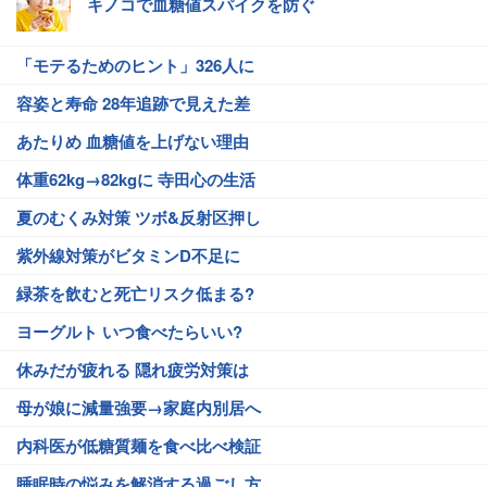
キノコで血糖値スパイクを防ぐ
「モテるためのヒント」326人に
容姿と寿命 28年追跡で見えた差
あたりめ 血糖値を上げない理由
体重62kg→82kgに 寺田心の生活
夏のむくみ対策 ツボ&反射区押し
紫外線対策がビタミンD不足に
緑茶を飲むと死亡リスク低まる?
ヨーグルト いつ食べたらいい?
休みだが疲れる 隠れ疲労対策は
母が娘に減量強要→家庭内別居へ
内科医が低糖質麺を食べ比べ検証
睡眠時の悩みを解消する過ごし方