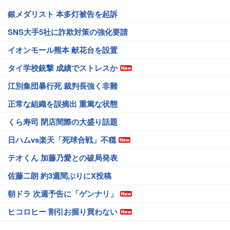
銀メダリスト 本多灯被告を起訴
SNS大手5社に詐欺対策の強化要請
イオンモール熊本 献花台を設置
タイ学校銃撃 成績でストレスか
江別集団暴行死 裁判長強く非難
正常な組織を誤摘出 重篤な状態
くら寿司 閉店間際の大盛り話題
日ハムvs楽天「死球合戦」不穏
テオくん 加藤乃愛との破局発表
佐藤二朗 約3週間ぶりにX投稿
朝ドラ 次週予告に「ゲンナリ」
ヒコロヒー 割引お握り買わない