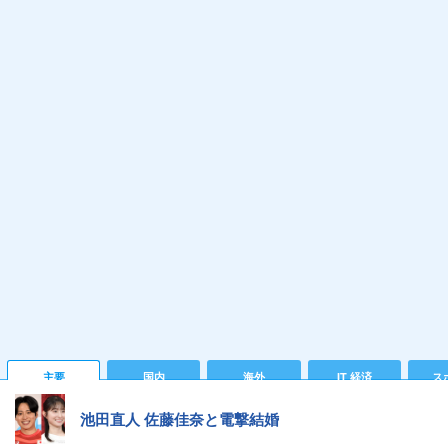
主要
国内
海外
IT 経済
ス
池田直人 佐藤佳奈と電撃結婚