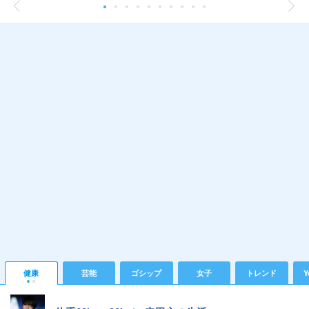
健康
芸能
ゴシップ
女子
トレンド
Y