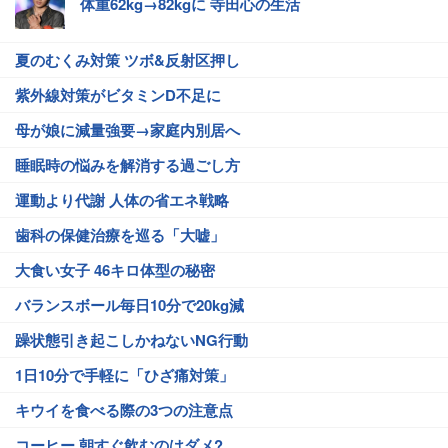
体重62kg→82kgに 寺田心の生活
夏のむくみ対策 ツボ&反射区押し
紫外線対策がビタミンD不足に
母が娘に減量強要→家庭内別居へ
睡眠時の悩みを解消する過ごし方
運動より代謝 人体の省エネ戦略
歯科の保健治療を巡る「大嘘」
大食い女子 46キロ体型の秘密
バランスボール毎日10分で20kg減
躁状態引き起こしかねないNG行動
1日10分で手軽に「ひざ痛対策」
キウイを食べる際の3つの注意点
コーヒー 朝すぐ飲むのはダメ?